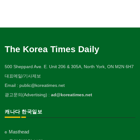
The Korea Times Daily
500 Sheppard Ave. E. Unit 206 & 305A, North York, ON M2N 6H7
대표메일/기사제보
Email : public@koreatimes.net
광고문의(Advertising) :
ad@koreatimes.net
캐나다 한국일보
Masthead