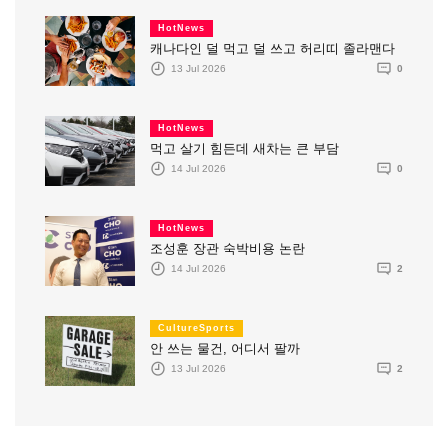
HotNews
캐나다인 덜 먹고 덜 쓰고 허리띠 졸라맨다
13 Jul 2026
0
HotNews
먹고 살기 힘든데 새차는 큰 부담
14 Jul 2026
0
HotNews
조성훈 장관 숙박비용 논란
14 Jul 2026
2
CultureSports
안 쓰는 물건, 어디서 팔까
13 Jul 2026
2