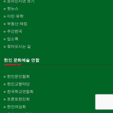
온라인지면 보기
핫뉴스
이민·유학
부동산·재정
주간한국
업소록
찾아오시는 길
한인 문화예술 연합
한인문인협회
한인교향악단
한국학교연합회
토론토한인회
한인여성회