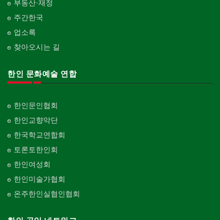
부동산·재정
주간한국
업소록
찾아오시는 길
한인 문화예술 연합
한인문인협회
한인교향악단
한국학교연합회
토론토한인회
한인여성회
한인미술가협회
온주한인실협인협회