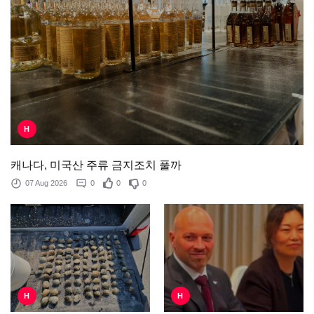
H
캐나다, 미국산 주류 금지조치 풀까
07 Aug 2026
0
0
0
H
H