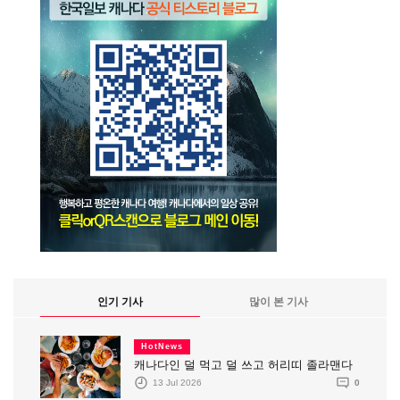
인기 기사
많이 본 기사
HotNews
캐나다인 덜 먹고 덜 쓰고 허리띠 졸라맨다
13 Jul 2026
0