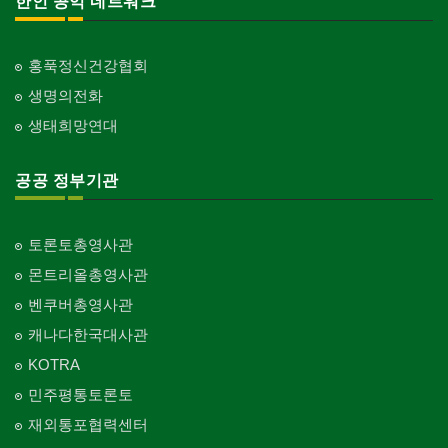
한인 공익 네트워크
홍푹정신건강협회
생명의전화
생태희망연대
공공 정부기관
토론토총영사관
몬트리올총영사관
벤쿠버총영사관
캐나다한국대사관
KOTRA
민주평통토론토
재외통포협력센터