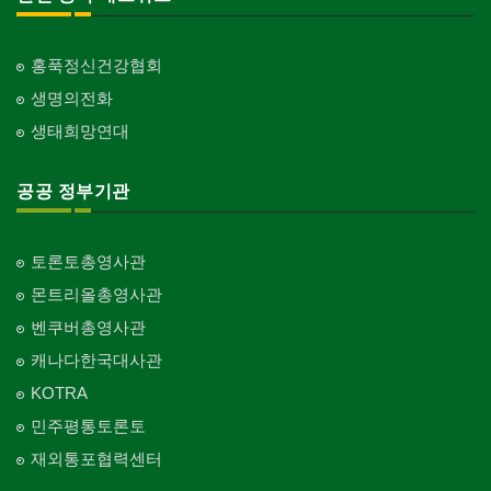
홍푹정신건강협회
생명의전화
생태희망연대
공공 정부기관
토론토총영사관
몬트리올총영사관
벤쿠버총영사관
캐나다한국대사관
KOTRA
민주평통토론토
재외통포협력센터