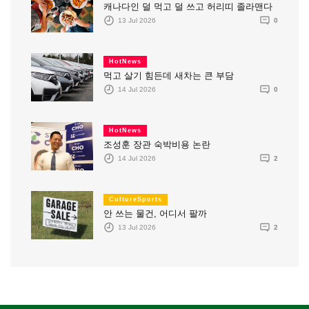
캐나다인 덜 먹고 덜 쓰고 허리띠 졸라맨다
13 Jul 2026
0
HotNews
먹고 살기 힘든데 새차는 큰 부담
14 Jul 2026
0
HotNews
조성훈 장관 숙박비용 논란
14 Jul 2026
2
CultureSports
안 쓰는 물건, 어디서 팔까
13 Jul 2026
2