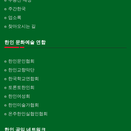
주간한국
업소록
찾아오시는 길
한인 문화예술 연합
한인문인협회
한인교향악단
한국학교연합회
토론토한인회
한인여성회
한인미술가협회
온주한인실협인협회
한인 공익 네트워크