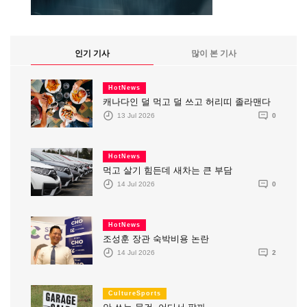
인기 기사
많이 본 기사
HotNews
캐나다인 덜 먹고 덜 쓰고 허리띠 졸라맨다
13 Jul 2026
0
HotNews
먹고 살기 힘든데 새차는 큰 부담
14 Jul 2026
0
HotNews
조성훈 장관 숙박비용 논란
14 Jul 2026
2
CultureSports