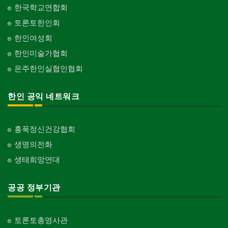
한국학교연합회
토론토한인회
한인여성회
한인미술가협회
온주한인실협인협회
한인 공익 네트워크
홍푹정신건강협회
생명의전화
생태희망연대
공공 정부기관
토론토총영사관