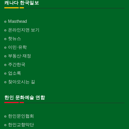
캐나다 한국일보
Masthead
온라인지면 보기
핫뉴스
이민·유학
부동산·재정
주간한국
업소록
찾아오시는 길
한인 문화예술 연합
한인문인협회
한인교향악단