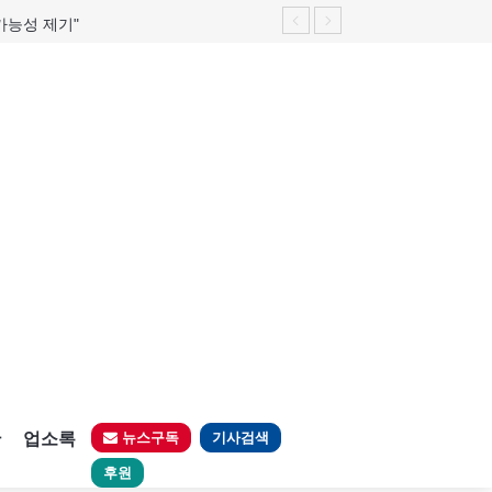
가능성 제기"
판
업소록
뉴스구독
기사검색
후원