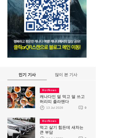
인기 기사
많이 본 기사
HotNews
캐나다인 덜 먹고 덜 쓰고
허리띠 졸라맨다
13 Jul 2026
0
HotNews
먹고 살기 힘든데 새차는
큰 부담