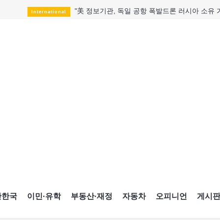
"美 정보기관, 독일 공항 폭발드론 러시아 소유 
International
성 접대하고, 유흥 주점서 공금 쓰고
HotNews
폭염에 다뉴브강 수위 낮아지자
International
구글과 메타가 발길 돌린 이유
Opinion
CNE에 한국의 맛과 멋 스며든다
HotNews
캐나다, 미국산 주류 금지조치 풀까
HotNews
"과도한 재산세 인상 억제"
HotNews
답 안 보이는 이란 전쟁
International
국세청 등 해킹 피해자 보상 청구 시작
HotNews
간한국
이민·유학
부동산·재정
자동차
오피니언
게시