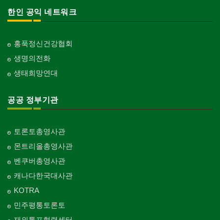
한인 공익 네트워크
홍푹정신건강협회
생명의전화
생태희망연대
공공 정부기관
토론토총영사관
몬트리올총영사관
벤쿠버총영사관
캐나다한국대사관
KOTRA
민주평통토론토
재외통포협력센터