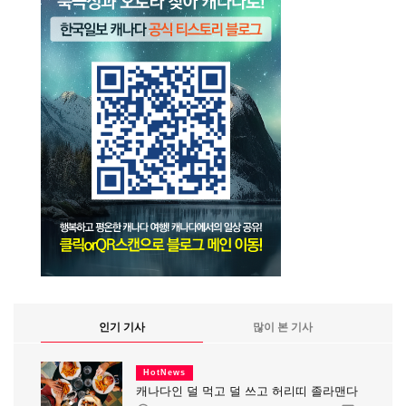
인기 기사
많이 본 기사
HotNews
캐나다인 덜 먹고 덜 쓰고 허리띠 졸라맨다