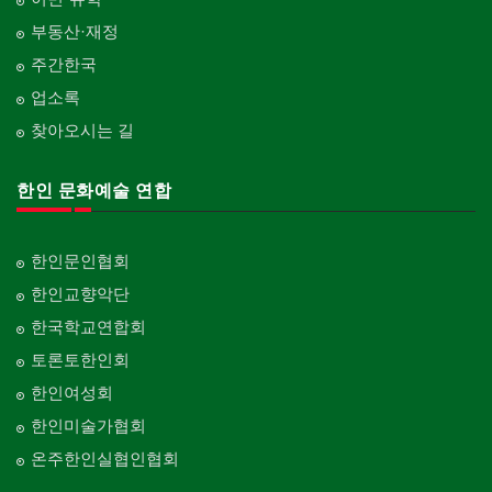
부동산·재정
주간한국
업소록
찾아오시는 길
한인 문화예술 연합
한인문인협회
한인교향악단
한국학교연합회
토론토한인회
한인여성회
한인미술가협회
온주한인실협인협회