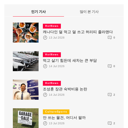
인기 기사
많이 본 기사
HotNews
캐나다인 덜 먹고 덜 쓰고 허리띠 졸라맨다
13 Jul 2026
0
HotNews
먹고 살기 힘든데 새차는 큰 부담
14 Jul 2026
0
HotNews
조성훈 장관 숙박비용 논란
14 Jul 2026
2
CultureSports
안 쓰는 물건, 어디서 팔까
13 Jul 2026
2