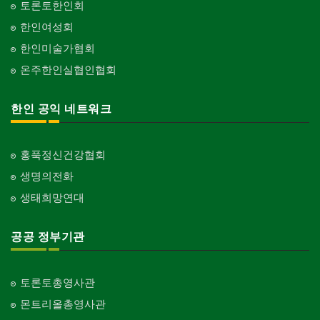
토론토한인회
한인여성회
한인미술가협회
온주한인실협인협회
한인 공익 네트워크
홍푹정신건강협회
생명의전화
생태희망연대
공공 정부기관
토론토총영사관
몬트리올총영사관