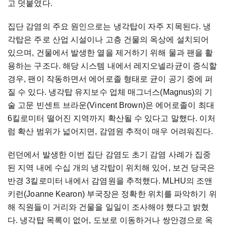
고 덧붙였다.
집단 감염의 주요 원인으로는 냉각탑이 자주 지목된다. 냉
각탑은 주로 산업 시설이나 고층 건물의 옥상에 설치되어
있으며, 건물에서 발생한 열을 제거하기 위해 물과 팬을 활
용하는 구조다. 해당 시스템 내에서 레지오넬라균이 증식할
경우, 팬이 작동하면서 에어로졸 형태로 균이 공기 중에 퍼
질 수 있다. 냉각탑 유지보수 업체 매그너스(Magnus)의 기
술 고문 빈센트 브라운(Vincent Brown)은 에어로졸이 최대
6킬로미터 떨어진 지역까지 확산될 수 있다고 말했다. 이처
럼 확산 범위가 넓어지면, 감염원 추적이 매우 어려워진다.
런던에서 발생한 이번 집단 감염도 초기 감염 사례가 집중
된 지역 내에 수십 개의 냉각탑이 위치해 있어, 보건 당국은
반경 3킬로미터 내에서 감염원을 추적했다. MLHU의 조앤
키런(Joanne Kearon) 부국장은 정확한 위치를 파악하기 위
해 직원들이 거리와 건물을 일일이 조사해야 했다고 밝혔
다. 냉각탑 목록이 없어, 도보로 이동하거나 쌍안경으로 옥