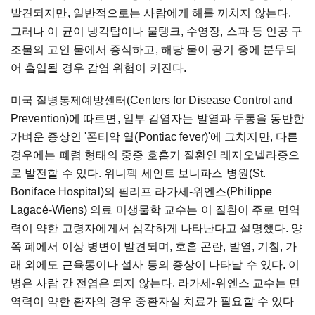
발견되지만, 일반적으로는 사람에게 해를 끼치지 않는다.
그러나 이 균이 냉각탑이나 물탱크, 수영장, 스파 등 인공 구
조물의 고인 물에서 증식하고, 해당 물이 공기 중에 분무되
어 흡입될 경우 감염 위험이 커진다.
미국 질병통제예방센터(Centers for Disease Control and
Prevention)에 따르면, 일부 감염자는 발열과 두통을 동반한
가벼운 증상인 '폰티악 열(Pontiac fever)'에 그치지만, 다른
경우에는 폐렴 형태의 중증 호흡기 질환인 레지오넬라증으
로 발전할 수 있다. 위니펙 세인트 보니파스 병원(St.
Boniface Hospital)의 필리프 라가세-위엔스(Philippe
Lagacé-Wiens) 의료 미생물학 교수는 이 질환이 주로 면역
력이 약한 고령자에게서 심각하게 나타난다고 설명했다. 양
쪽 폐에서 이상 병변이 발견되며, 호흡 곤란, 발열, 기침, 가
래 외에도 근육통이나 설사 등의 증상이 나타날 수 있다. 이
병은 사람 간 전염은 되지 않는다. 라가세-위엔스 교수는 면
역력이 약한 환자의 경우 중환자실 치료가 필요할 수 있다