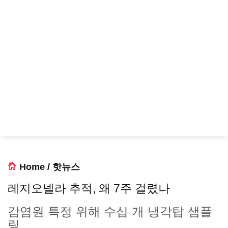
Home
/
핫뉴스
레지오넬라 추적, 왜 7주 걸렸나
감염원 특정 위해 수십 개 냉각탑 샘플
링