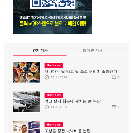
인기 기사
많이 본 기사
HotNews
캐나다인 덜 먹고 덜 쓰고 허리띠 졸라맨다
13 Jul 2026
0
HotNews
먹고 살기 힘든데 새차는 큰 부담
14 Jul 2026
0
HotNews
조성훈 장관 숙박비용 논란