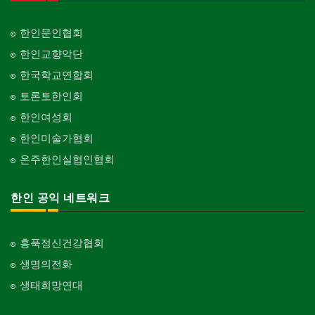
한인문인협회
한인교향악단
한국학교연합회
토론토한인회
한인여성회
한인미술가협회
온주한인실협인협회
한인 공익 네트워크
홍푹정신건강협회
생명의전화
생태희망연대