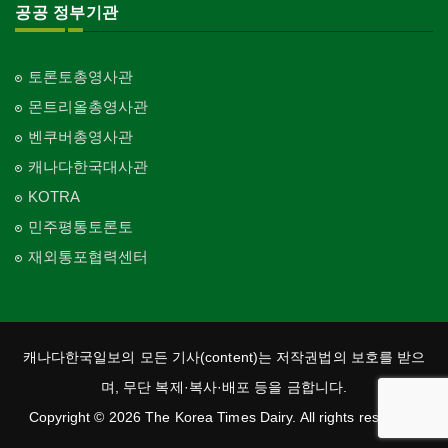
공공 정부기관
토론토총영사관
몬트리올총영사관
벤쿠버총영사관
캐나다한국대사관
KOTRA
민주평통토론토
재외통포협력센터
캐나다한국일보의 모든 기사(content)는 저작권법의 보호를 받으
며, 무단 복제·복사·배포 등을 금합니다.
Copyright © 2026 The Korea Times Dairy. All rights reserved.