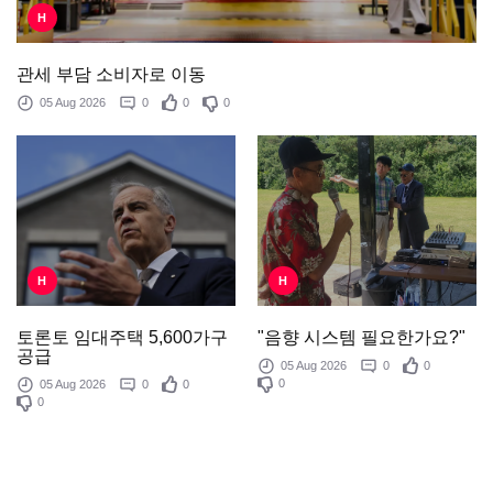
H
관세 부담 소비자로 이동
05 Aug 2026
0
0
0
H
H
"음향 시스템 필요한가요?"
토론토 임대주택 5,600가구
공급
05 Aug 2026
0
0
0
05 Aug 2026
0
0
0