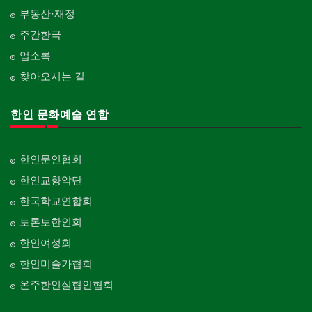
부동산·재정
주간한국
업소록
찾아오시는 길
한인 문화예술 연합
한인문인협회
한인교향악단
한국학교연합회
토론토한인회
한인여성회
한인미술가협회
온주한인실협인협회