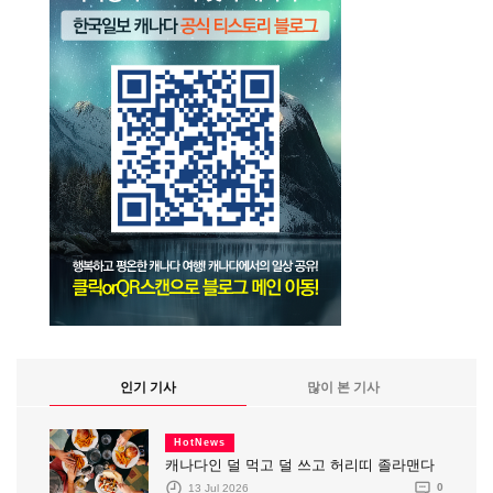
인기 기사
많이 본 기사
HotNews
캐나다인 덜 먹고 덜 쓰고 허리띠 졸라맨다
13 Jul 2026
0