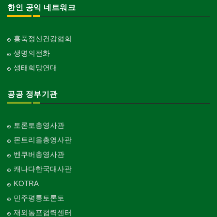
한인 공익 네트워크
홍푹정신건강협회
생명의전화
생태희망연대
공공 정부기관
토론토총영사관
몬트리올총영사관
벤쿠버총영사관
캐나다한국대사관
KOTRA
민주평통토론토
재외통포협력센터