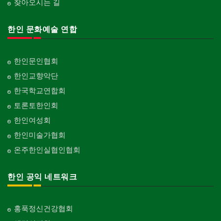
찾아오시는 길
한인 문화예술 연합
한인문인협회
한인교향악단
한국학교연합회
토론토한인회
한인여성회
한인미술가협회
온주한인실협인협회
한인 공익 네트워크
홍푹정신건강협회