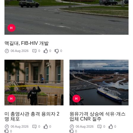
H
맥길대, FIB-HIV 개발
06 Aug 2026
0
0
0
H
H
원유가격 상승에 석유·개스
미 총영사관 총격 용의자 2
업체 CNR 질주
명 체포
06 Aug 2026
0
0
06 Aug 2026
0
0
0
0