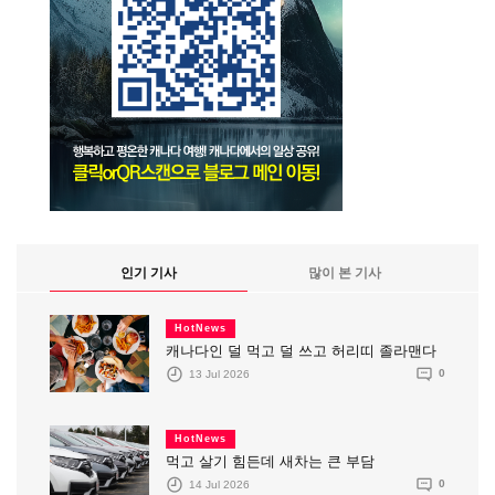
인기 기사
많이 본 기사
HotNews
캐나다인 덜 먹고 덜 쓰고 허리띠 졸라맨다
13 Jul 2026
0
HotNews
먹고 살기 힘든데 새차는 큰 부담
14 Jul 2026
0