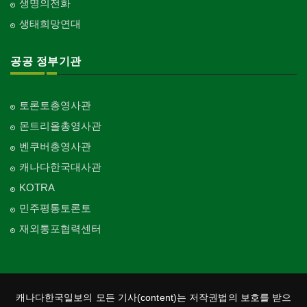
생명의전화
생태희망연대
공공 정부기관
토론토총영사관
몬트리올총영사관
벤쿠버총영사관
캐나다한국대사관
KOTRA
민주평통토론토
재외통포협력센터
캐나다한국일보의 모든 기사(content)는 저작권법의 보호를 받으