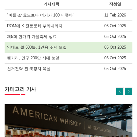
기사제목
작성일
"아들·딸 효도보다 여기가 100배 좋아"
11 Feb 2026
ROM에 K-전통문화 뿌리내리자
06 Oct 2025
제5회 한가위 가을축제 성료
05 Oct 2025
임대료 월 500불, 1인용 주택 모델
05 Oct 2025
캘거리, 인구 200만 시대 눈앞
05 Oct 2025
선거전략 된 美정치 욕설
05 Oct 2025
카테고리 기사