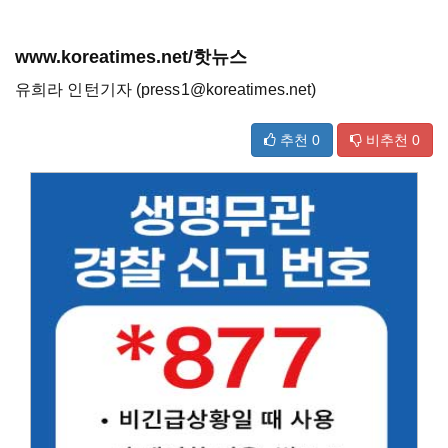
www.koreatimes.net/핫뉴스
유희라 인턴기자 (press1@koreatimes.net)
추천
0
비추천
0