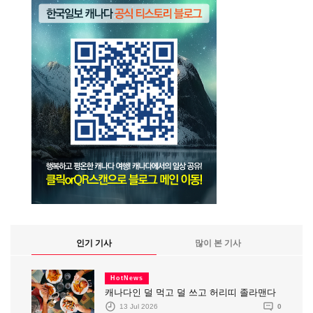
인기 기사
많이 본 기사
HotNews
캐나다인 덜 먹고 덜 쓰고 허리띠 졸라맨다
13 Jul 2026
0