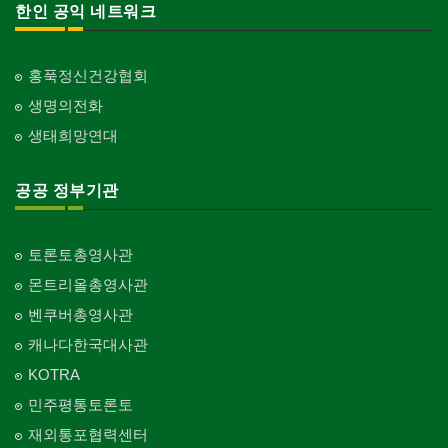
한인 공익 네트워크
홍푹정신건강협회
생명의전화
생태희망연대
공공 정부기관
토론토총영사관
몬트리올총영사관
벤쿠버총영사관
캐나다한국대사관
KOTRA
민주평통토론토
재외통포협력센터