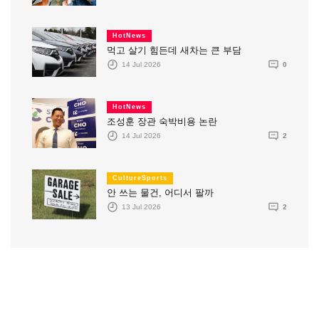
HotNews
먹고 살기 힘든데 새차는 큰 부담
14 Jul 2026
0
HotNews
조성훈 장관 숙박비용 논란
14 Jul 2026
2
CultureSports
안 쓰는 물건, 어디서 팔까
13 Jul 2026
2