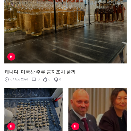
H
캐나다, 미국산 주류 금지조치 풀까
07 Aug 2026
0
0
0
H
H