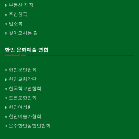
부동산·재정
주간한국
업소록
찾아오시는 길
한인 문화예술 연합
한인문인협회
한인교향악단
한국학교연합회
토론토한인회
한인여성회
한인미술가협회
온주한인실협인협회