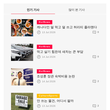
인기 기사
많이 본 기사
HotNews
캐나다인 덜 먹고 덜 쓰고 허리띠 졸라맨다
13 Jul 2026
0
HotNews
먹고 살기 힘든데 새차는 큰 부담
14 Jul 2026
0
HotNews
조성훈 장관 숙박비용 논란
14 Jul 2026
2
CultureSports
안 쓰는 물건, 어디서 팔까
13 Jul 2026
2