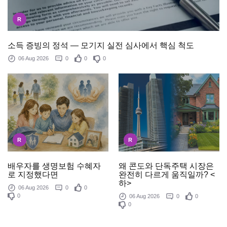
R
소득 증빙의 정석 — 모기지 실전 심사에서 핵심 척도
06 Aug 2026
0
0
0
R
R
배우자를 생명보험 수혜자
왜 콘도와 단독주택 시장은
로 지정했다면
완전히 다르게 움직일까? <
하>
06 Aug 2026
0
0
0
06 Aug 2026
0
0
0