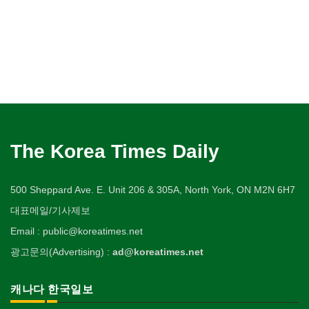
The Korea Times Daily
500 Sheppard Ave. E. Unit 206 & 305A, North York, ON M2N 6H7
대표메일/기사제보
Email : public@koreatimes.net
광고문의(Advertising) :
ad@koreatimes.net
캐나다 한국일보