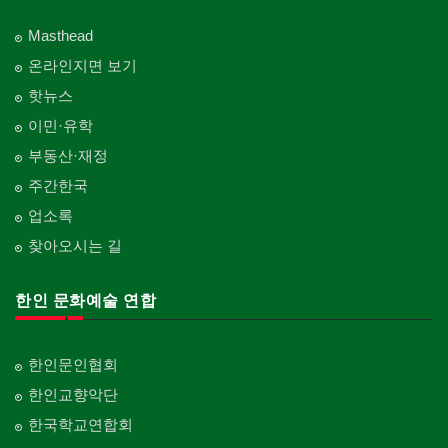
Masthead
온라인지면 보기
핫뉴스
이민·유학
부동산·재정
주간한국
업소록
찾아오시는 길
한인 문화예술 연합
한인문인협회
한인교향악단
한국학교연합회