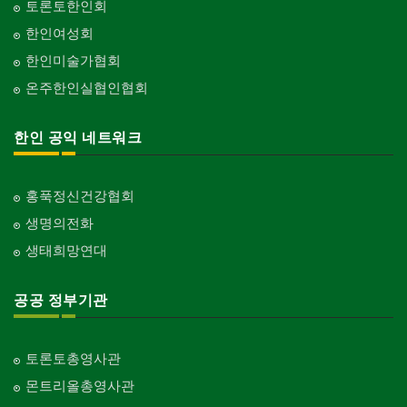
토론토한인회
한인여성회
한인미술가협회
온주한인실협인협회
한인 공익 네트워크
홍푹정신건강협회
생명의전화
생태희망연대
공공 정부기관
토론토총영사관
몬트리올총영사관