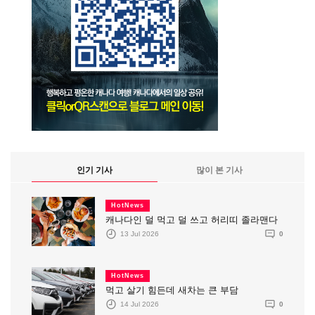
인기 기사
많이 본 기사
HotNews
캐나다인 덜 먹고 덜 쓰고 허리띠 졸라맨다
13 Jul 2026
0
HotNews
먹고 살기 힘든데 새차는 큰 부담
14 Jul 2026
0