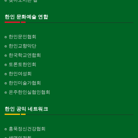
한인 문화예술 연합
한인문인협회
한인교향악단
한국학교연합회
토론토한인회
한인여성회
한인미술가협회
온주한인실협인협회
한인 공익 네트워크
홍푹정신건강협회
생명의전화