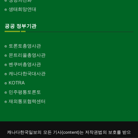
생태희망연대
공공 정부기관
토론토총영사관
몬트리올총영사관
벤쿠버총영사관
캐나다한국대사관
KOTRA
민주평통토론토
재외통포협력센터
캐나다한국일보의 모든 기사(content)는 저작권법의 보호를 받으