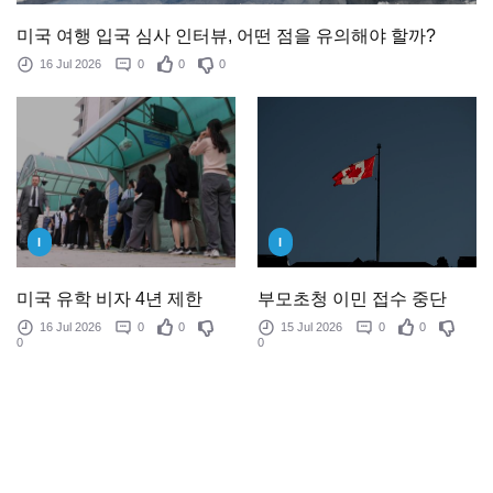
미국 여행 입국 심사 인터뷰, 어떤 점을 유의해야 할까?
16 Jul 2026
0
0
0
I
I
미국 유학 비자 4년 제한
부모초청 이민 접수 중단
16 Jul 2026
0
0
15 Jul 2026
0
0
0
0