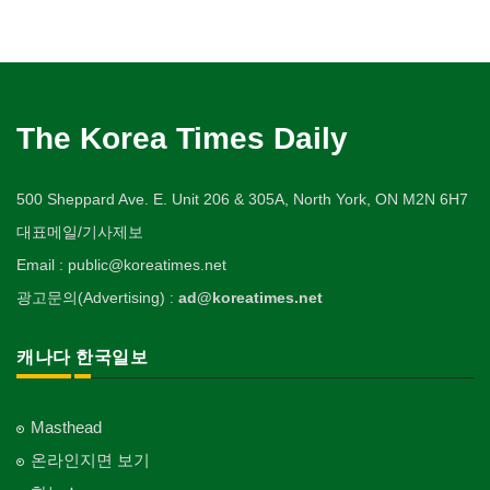
The Korea Times Daily
500 Sheppard Ave. E. Unit 206 & 305A, North York, ON M2N 6H7
대표메일/기사제보
Email : public@koreatimes.net
광고문의(Advertising) :
ad@koreatimes.net
캐나다 한국일보
Masthead
온라인지면 보기