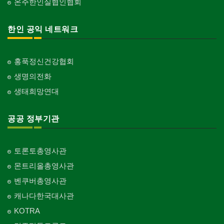
온주한인실협인협회
한인 공익 네트워크
홍푹정신건강협회
생명의전화
생태희망연대
공공 정부기관
토론토총영사관
몬트리올총영사관
벤쿠버총영사관
캐나다한국대사관
KOTRA