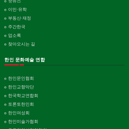
핫뉴스
이민·유학
부동산·재정
주간한국
업소록
찾아오시는 길
한인 문화예술 연합
한인문인협회
한인교향악단
한국학교연합회
토론토한인회
한인여성회
한인미술가협회