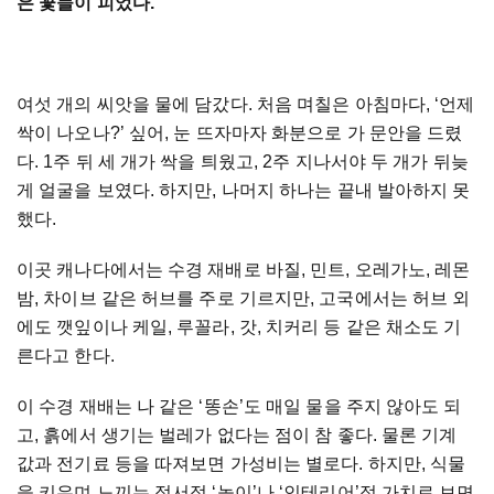
은
꽃들이
피었다
.
여섯
개의
씨앗을
물에
담갔다
.
처음
며칠은
아침마다
, ‘
언제
싹이
나오나
?’
싶어
,
눈
뜨자마자
화분으로
가
문안을
드렸
다
. 1
주
뒤
세
개가
싹을
틔웠고
, 2
주
지나서야
두
개가
뒤늦
게
얼굴을
보였다
.
하지만
,
나머지
하나는
끝내
발아하지
못
했다
.
이곳
캐나다에서는
수경
재배로
바질
,
민트
,
오레가노
,
레몬
밤
,
차이브
같은
허브를
주로
기르지만
,
고국에서는
허브
외
에도
깻잎이나
케일
,
루꼴라
,
갓
,
치커리
등
같은
채소도
기
른다고
한다
.
이
수경
재배는
나
같은
‘
똥손
’
도
매일
물을
주지
않아도
되
고
,
흙에서
생기는
벌레가
없다는
점이
참
좋다
.
물론
기계
값과
전기료
등을
따져보면
가성비는
별로다
.
하지만
,
식물
을
키우며
느끼는
정서적
‘
놀이
’
나
‘
인테리어
’
적
가치로
보면