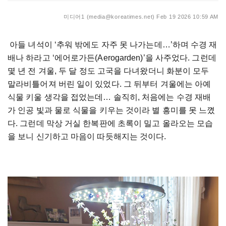
미디어1 (media@koreatimes.net)
Feb 19 2026 10:59 AM
아들
녀석이
‘
추워
밖에도
자주
못
나가는데
…’
하며
수경
재
배나
하라고
‘
에어로가든
(Aerogarden)’
을
사주었다
.
그런데
몇
년
전
겨울
,
두
달
정도
고국을
다녀왔더니
화분이
모두
말라비틀어져
버린
일이
있었다
.
그
뒤부터
겨울에는
아예
식물
키울
생각을
접었는데
…
솔직히
,
처음에는
수경
재배
가
인공
빛과
물로
식물을
키우는
것이라
별
흥미를
못
느꼈
다
.
그런데
막상
거실
한복판에
초록이
밀고
올라오는
모습
을
보니
신기하고
마음이
따듯해지는
것이다
.