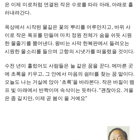
은
이제
미로처럼
연결된
작은
수로를
따라
아래
,
아래로
흘
러내려간다
.
옥상에서
시작된
물길은
꽃의
뿌리를
어루만지고
,
바위
사
이로
작은
폭포를
만들며
마치
정원
전체가
숨을
쉬듯
시원
한
물줄기를
뿜어낸다
.
왕비는
사막
한복판에서
들려오는
시원한
물소리를
들으며
고향의
시냇가를
떠올렸을
것이다
.
수천
년이
흘렀어도
사람들은
늘
같은
꿈을
꾼다
.
메마른
곳
에
초록을
키우고
,
그
안에서
마음의
쉼터를
찾는
꿈
말이다
.
오늘도
나는
거실에
앉아
‘
초록
’
을
바라본다
.
작은
바질이
램
프
빛
아래에서
반짝이며
속삭이는
듯하다
. “
괜찮아요
.
겨울
은
좀
길지만
,
이제
곧
봄이
올
거예요
”