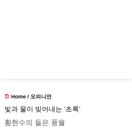
Home
/
오피니언
빛과 물이 빚어내는 ‘초록’
황현수의 들은 풍월