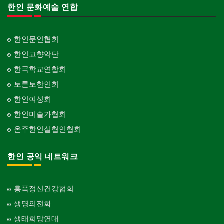
한인 문화예술 연합
한인문인협회
한인교향악단
한국학교연합회
토론토한인회
한인여성회
한인미술가협회
온주한인실협인협회
한인 공익 네트워크
홍푹정신건강협회
생명의전화
생태희망연대