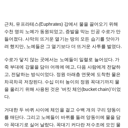
근처
,
유프라테스
(Euphrates)
강에서
물을
끌어오기
위해
수천
명의
노예가
동원되었고
,
증발을
막는
인공
수로가
만
들어졌다
.
사막의
뜨거운
열기는
땅의
모든
습기를
앗아가
려
했지만
,
노예들은
그
열기보다
더
뜨거운
사투를
벌였다
.
수로가
닿지
않는
곳에서는
노예들이
일렬로
늘어섰다
.
가
죽
부대에
강물을
담아
어깨에
메고
,
다음
사람에게
전달하
고
,
전달하는
방식이었다
.
정원
아래층
연못에
도착한
물은
차곡차곡
저장된다
.
수십
미터
높이의
정원
꼭대기까지
물
을
올리기
위해
사용된
것은
‘
버킷
체인
(bucket chain)’
이었
다
.
거대한
두
바퀴
사이에
체인을
걸고
수백
개의
구리
양동이
를
매단다
.
그리고
노예들이
바퀴를
돌려
양동이에
물을
담
아
꼭대기로
실어
날랐다
.
꼭대기
커다란
저수조에
모인
물