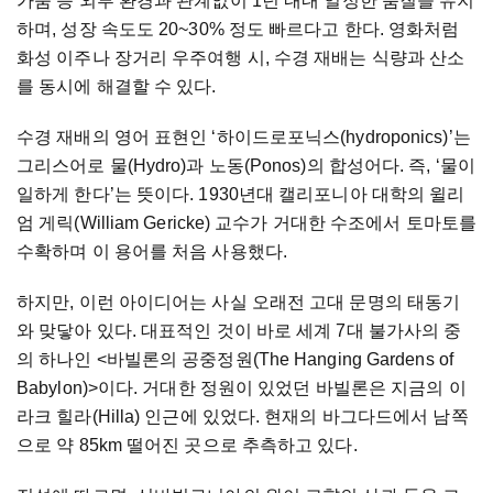
가뭄
등
외부
환경과
관계없이
1
년
내내
일정한
품질을
유지
하며
,
성장
속도도
20~30%
정도
빠르다고
한다
.
영화처럼
화성
이주나
장거리
우주여행
시
,
수경
재배는
식량과
산소
를
동시에
해결할
수
있다
.
수경
재배의
영어
표현인
‘
하이드로포닉스
(hydroponics)’
는
그리스어로
물
(Hydro)
과
노동
(Ponos)
의
합성어다
.
즉
, ‘
물이
일하게
한다
’
는
뜻이다
. 1930
년대
캘리포니아
대학의
윌리
엄
게릭
(William Gericke)
교수가
거대한
수조에서
토마토를
수확하며
이
용어를
처음
사용했다
.
하지만
,
이런
아이디어는
사실
오래전
고대
문명의
태동기
와
맞닿아
있다
.
대표적인
것이
바로
세계
7
대
불가사의
중
의
하나인
<
바빌론의
공중정원
(The Hanging Gardens of
Babylon)>
이다
.
거대한
정원이
있었던
바빌론은
지금의
이
라크
힐라
(Hilla)
인근에
있었다
.
현재의
바그다드에서
남쪽
으로
약
85km
떨어진
곳으로
추측하고
있다
.