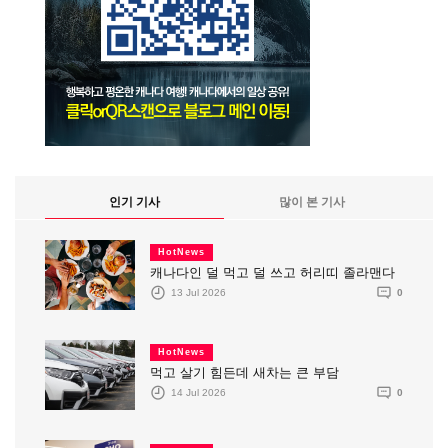
인기 기사
많이 본 기사
HotNews
캐나다인 덜 먹고 덜 쓰고 허리띠 졸라맨다
13 Jul 2026
0
HotNews
먹고 살기 힘든데 새차는 큰 부담
14 Jul 2026
0