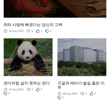
AI와 사랑에 빠졌다는 당신의 고백
06 Aug 2026
0
0
0
판다처럼 살지 못하는 판다
구글과 메타가 발길 돌린 이
유
06 Aug 2026
0
0
0
08 Aug 2026
0
0
0