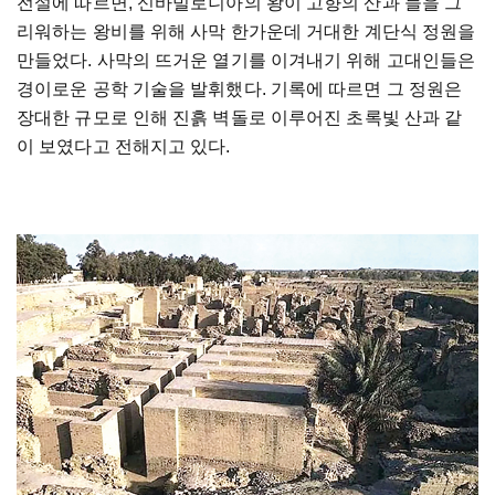
전설에
따르면
,
신바빌로니아의
왕이
고향의
산과
들을
그
리워하는
왕비를
위해
사막
한가운데
거대한
계단식
정원을
만들었다
.
사막의
뜨거운
열기를
이겨내기
위해
고대인들은
경이로운
공학
기술을
발휘했다
.
기록에
따르면
그
정원은
장대한
규모로
인해
진흙
벽돌로
이루어진
초록빛
산과
같
이
보였다고
전해지고
있다
.