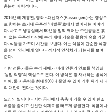
충분히
매력적이다
.
2016
년에
개봉된
,
영화
<
패신저스
(Passengers)>
는
행성으
로
향하는
초거대
우주선
‘
아빌론
’
호에서
벌어지는
이야기
다
.
사고로
냉동실에서
90
년을
일찍
깨어난
주인공들은
흙
이
없는
우주선
바닥에
수경
재배
기술을
활용해
숲을
가꾼
다
.
식물을
가꾸며
시간을
보낸다
.
이는
식물이
단순한
식량
을
넘어
인간에게
얼마나
정서적
안식처가
되는지를
보여
준다
.
식량
전문가들은
수경
재배가
미래
인류의
안보를
책임질
‘
농업
혁명
’
의
핵심으로
본다
.
이
방식은
땅
재배하는
방식에
비해
,
물
사용량을
최대
90%
나
줄일
수
있어
기후
위기
시대
의
대안이
된다는
것이다
.
도심의
빌딩이나
지하
공간에서
층층이
키울
수
있어
탄소
배출을
줄이고
신선한
식재료를
빠르게
공급한다
.
폭염이나