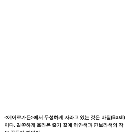
<
에어로가든
>
에서
무성하게
자라고
있는
것은
바질
(Basil)
이다
.
길쭉하게
올라온
줄기
끝에
하얀색과
연보라색의
작