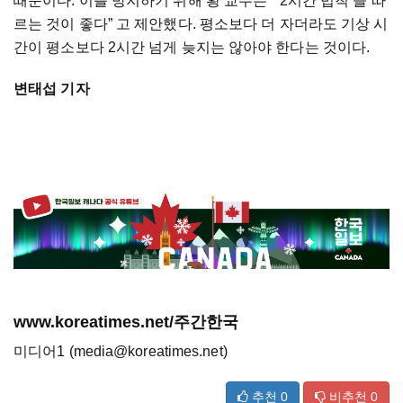
때문이다
.
이를
방지하기
위해
황
교수는
“‘
2
시간
법칙’을
따
르는
것이
좋다”
고
제안했다
.
평소보다
더
자더라도
기상
시
간이
평소보다
2
시간
넘게
늦지는
않아야
한다는
것이다
.
변태섭 기자
www.koreatimes.net/주간한국
미디어1 (media@koreatimes.net)
추천
0
비추천
0