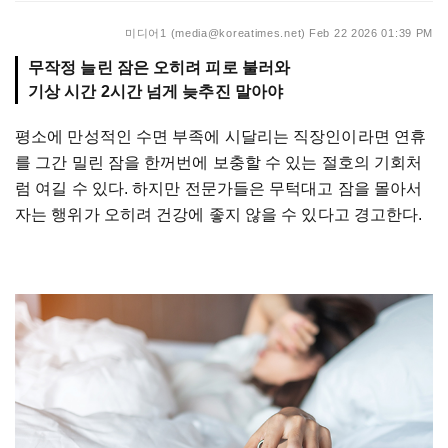
미디어1 (media@koreatimes.net)
Feb 22 2026 01:39 PM
무작정 늘린 잠은 오히려 피로 불러와
기상 시간 2시간 넘게 늦추진 말아야
평소에
만성적인
수면
부족에
시달리는
직장인이라면
연휴
를
그간
밀린
잠을
한꺼번에
보충할
수
있는
절호의
기회처
럼
여길
수
있다
.
하지만
전문가들은
무턱대고
잠을
몰아서
자는
행위가
오히려
건강에
좋지
않을
수
있다고
경고한다
.