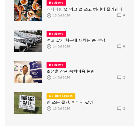
HotNews
캐나다인 덜 먹고 덜 쓰고 허리띠 졸라맨다
13 Jul 2026
0
HotNews
먹고 살기 힘든데 새차는 큰 부담
14 Jul 2026
0
HotNews
조성훈 장관 숙박비용 논란
14 Jul 2026
2
CultureSports
안 쓰는 물건, 어디서 팔까
13 Jul 2026
2