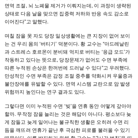
면역
조절
,
뇌
노폐물
제거가
이뤄지는데
,
이
과정이
생략된
상태로
다음
날을
맞으면
집중력
저하와
반응
속도
감소로
이어진다”고
말했다
.
며칠
잠을
못
자도
당장
일상생활에는
큰
지장이
없어
보이
는
건
우리
몸의
‘버티기’
덕분이다
.
황
교수는
“아드레날린
과
스트레스
호르몬이
분비돼
억지로
버티는
‘응급
모드’가
작동하고
있다는
뜻으로
,
당장문제가
없어도
수면
부족에
따른
누적된
손상은
한꺼번에
드러날
수
있다”고
우려했다
.
만성적인
수면
부족은
감정
조절
중추를
약화시켜
우울증과
불안장애를
유발할
수
있다
.
면역
시스템
교란으로
암
발생
위험까지
높인다는
연구
결과도
있다
.
그렇다면
이미
누적된
수면
‘빚’을
연휴
동안
어떻게
갚아야
할까
.
무작정
잠을
늘리는
것은
해답이
아니다
.
평소보다
늦
게
잠들고
늦게
일어나는
불규칙한
생활은
오히려
수면
리
듬을
깨뜨려
연휴가
끝난
후
극심한
피로를
불러올
수
있기