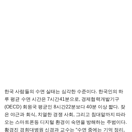
한국
사람들의
수면
실태는
심각한
수준이다
.
한국인의
하
루
평균
수면
시간은
7
시간
41
분으로
,
경제협력개발기구
(OECD)
회원국
평균인
8
시간
22
분보다
40
분
이상
짧다
.
잦
은
야근과
회식
,
치열한
경쟁
사회
,
그리고
침대맡까지
따라
오는
스마트폰등
디지털
환경이
숙면을
방해하는
주범이다
.
황경진
경희대병원
신경과
교수는
“수면
중에는
기억
정리
,