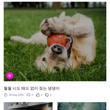
W
월월 시도 때도 없이 짖는 댕댕이
06 Aug 2026
0
0
0