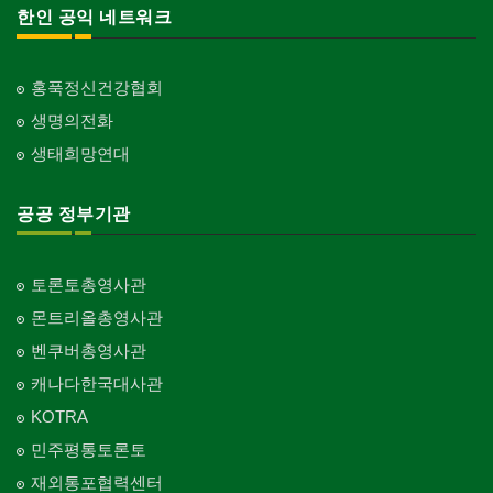
한인 공익 네트워크
홍푹정신건강협회
생명의전화
생태희망연대
공공 정부기관
토론토총영사관
몬트리올총영사관
벤쿠버총영사관
캐나다한국대사관
KOTRA
민주평통토론토
재외통포협력센터