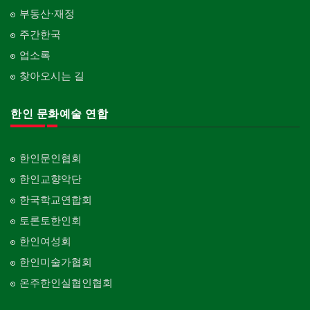
부동산·재정
주간한국
업소록
찾아오시는 길
한인 문화예술 연합
한인문인협회
한인교향악단
한국학교연합회
토론토한인회
한인여성회
한인미술가협회
온주한인실협인협회