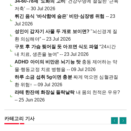
34-60-78세 ‘노화의 고비’
건강수명에 절실한 ‘근육
저축’ -- 30 Jul 2026
튀긴 음식 ‘바삭함에 숨은’ 비만·심장병 위험
-- 23
Jul 2026
성인이 갑자기 사물 두 개로 보이면?
"뇌신경계 질
환 의심해야” -- 23 Jul 2026
구토 후 가슴 찢어질 듯 아프면 식도 파열
“24시간
내 치료, 생존율 높여” -- 23 Jul 2026
ADHD 아이의 비만은 뇌기능 탓
충동 제어하는 약
물·행동교정 치료 병행을 -- 09 Jul 2026
하루 소금 섭취 5g이면 충분
짜게 먹으면 심혈관질
환 위험↑ -- 09 Jul 2026
라테 한잔에 화장실 들락날락
내 몸의 천적은 우유?
-- 25 Jun 2026
카테고리 기사