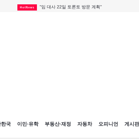
"임 대사 22일 토론토 방문 계획"
HotNews
캐나다 관광업, 올여름 기록적 호황
HotNews
온타리오 3곳 보궐선거 확정
HotNews
캐나다·미국 교역 20억 불 감소
HotNews
온타리오 공공기관 8곳 감사
HotNews
국내 신차 판매 2개월 연속 증가
Car
토론토 임대주택 5,600가구 공급
HotNews
"음향 시스템 필요한가요?"
HotNews
자매 작가, 장애인 재활캠프서 특별한 재능기부
HotNews
간한국
이민·유학
부동산·재정
자동차
오피니언
게시