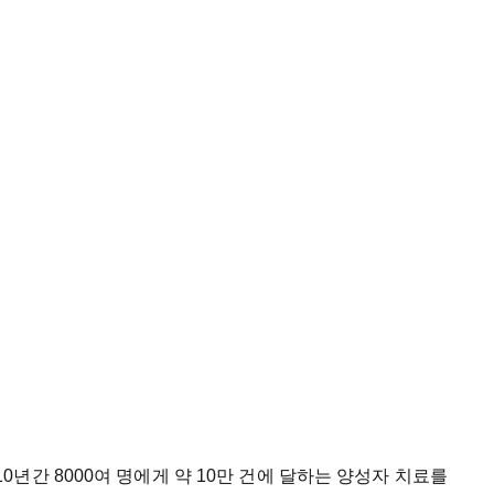
10
년간
8000
여
명에게
약
10
만
건에
달하는
양성자
치료를