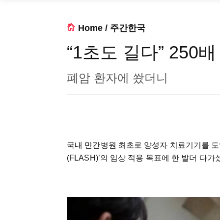
Home
/
주간한국
“1초도 길다” 25
폐암 환자에 쐈더니
국내
민간병원
최초로
양성자
치료기기를
도
(FLASH)
’의
임상
적용
목표에
한
발더
다가