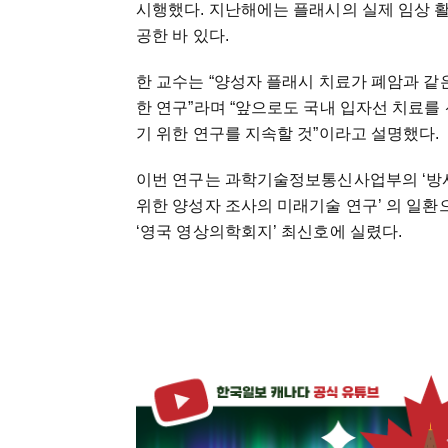
시행했다
.
지난해에는
플래시의
실제
임상
공한
바
있다
.
한
교수는
“양성자
플래시
치료가
폐암과
같
한
연구”라며
“앞으로도
국내
입자선
치료를
기
위한
연구를
지속할
것”이라고
설명했다
.
이번
연구는
과학기술정보통신사업부의
‘
위한
양성자
조사의
미래기술
연구’
의
일환
‘영국
영상의학회지’
최신호에
실렸다
.