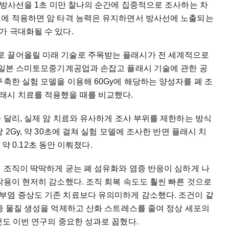
방사선을
1
초
미만
찰나의
순간에
집중적으로
조사하는
차
료에
적용하면
암
타격
능력은
유지하면서
방사선에
노출되는
가
극대화될
수
있다
.
로
끌어올릴
미래
기술로
주목받는
플래시가
전
세계적으로
일본
스미토모중기계공업과
손잡고
플래시
기술에
관한
공
구축한
실험
모델을
이용해
60Gy
에
해당하는
양성자를
폐
조
래시
치료를
적용했을
때를
비교했다
.
와
달리
,
실제
암
치료와
유사하게
조사
부위를
제한하는
방식
당
2Gy,
약
30
초에
걸쳐
실험
모델에
조사한
반면
플래시
치
,
약
0.12
초
동안
이뤄졌다
.
폐
조직이
딱딱하게
굳는
폐
섬유화와
염증
반응이
심하게
나
작용이
현저히
감소했다
.
조직
회복
속도도
훨씬
빠른
것으로
부염
증상도
기존
치료보다
유의미하게
감소했다
.
조건이
같
증
물질
생성을
억제하고
산화
스트레스를
줄여
정상
세포의
것도
이번
연구의
중요한
성과로
꼽혔다
.