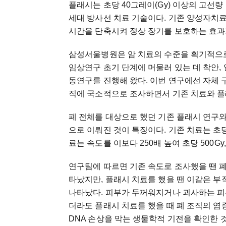
플래시는
초당
40
그레이
(Gy)
이상의
고선량
세대
방사선
치료
기술이다
.
기존
양성자치
시간을
단축시켜
정상
장기를
보호하는
효과
삼성서울병원은
암
치료의
수준을
획기적으
임상연구
초기
단계에
머물러
있는
데
착안
,
동연구를
진행해
왔다
.
이번
연구에선
자체
직에
국소적으로
조사하면서
기존
치료와
플
폐
전체를
대상으로
했던
기존
플래시
연구
으로
이뤄진
것이
특징이다
.
기존
치료는
초
료는
속도를
이보다
250
배
높여
초당
500Gy
연구팀에
따르면
기존
속도로
조사했을
땐
타났지만
,
플래시
치료를
했을
땐
이같은
부
나타났다
.
피부가
두꺼워지거나
괴사하는
피
더라도
플래시
치료를
했을
때
폐
조직의
염
DNA
손상을
막는
생물학적
기전을
확인한