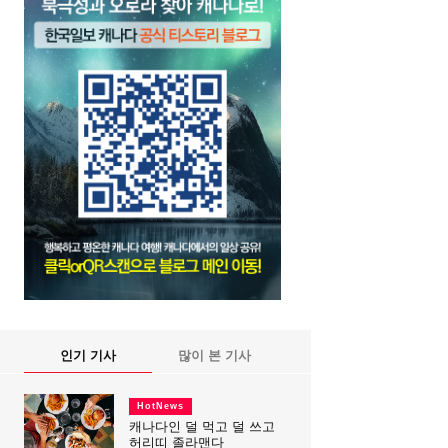
인기 기사
많이 본 기사
HotNews
캐나다인 덜 먹고 덜 쓰고
허리띠 졸라맨다