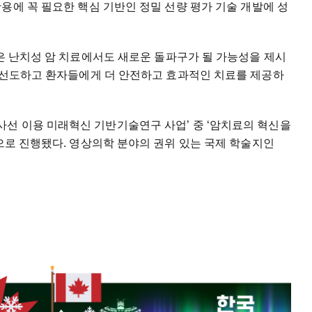
활용에
꼭
필요한
핵심
기반인
정밀
선량
평가
기술
개발에
성
은
난치성
암
치료에서도
새로운
돌파구가
될
가능성을
제시
선도하고
환자들에게
더
안전하고
효과적인
치료를
제공하
방사선
이용
미래혁신
기반기술연구
사업’
중
‘암치료의
혁신을
으로
진행됐다
.
영상의학
분야의
권위
있는
국제
학술지인