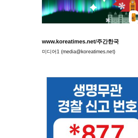
www.koreatimes.net/주간한국
미디어1 (media@koreatimes.net)