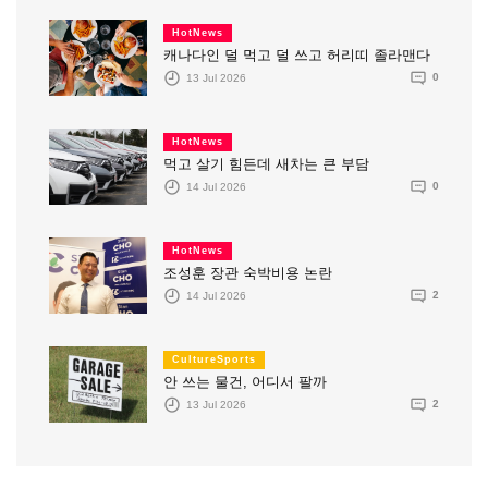
HotNews
캐나다인 덜 먹고 덜 쓰고 허리띠 졸라맨다
13 Jul 2026
0
HotNews
먹고 살기 힘든데 새차는 큰 부담
14 Jul 2026
0
HotNews
조성훈 장관 숙박비용 논란
14 Jul 2026
2
CultureSports
안 쓰는 물건, 어디서 팔까
13 Jul 2026
2