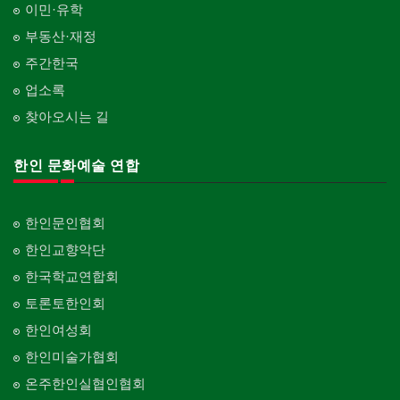
이민·유학
부동산·재정
주간한국
업소록
찾아오시는 길
한인 문화예술 연합
한인문인협회
한인교향악단
한국학교연합회
토론토한인회
한인여성회
한인미술가협회
온주한인실협인협회