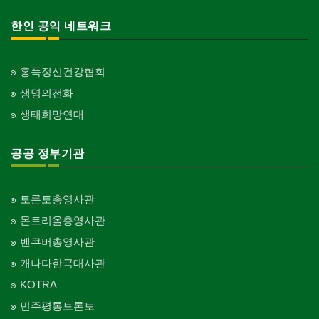
한인 공익 네트워크
홍푹정신건강협회
생명의전화
생태희망연대
공공 정부기관
토론토총영사관
몬트리올총영사관
벤쿠버총영사관
캐나다한국대사관
KOTRA
민주평통토론토