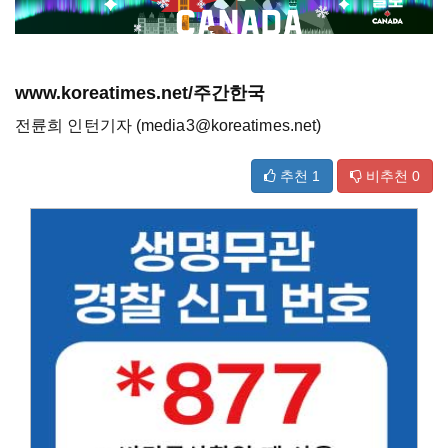
www.koreatimes.net/주간한국
전륜희 인턴기자 (media3@koreatimes.net)
추천
1
비추천
0