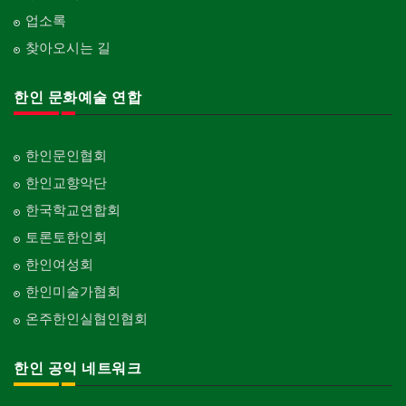
업소록
찾아오시는 길
한인 문화예술 연합
한인문인협회
한인교향악단
한국학교연합회
토론토한인회
한인여성회
한인미술가협회
온주한인실협인협회
한인 공익 네트워크