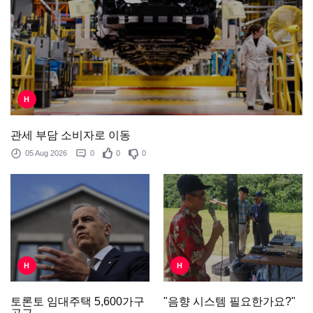
H
관세 부담 소비자로 이동
05 Aug 2026
0
0
0
H
H
"음향 시스템 필요한가요?"
토론토 임대주택 5,600가구