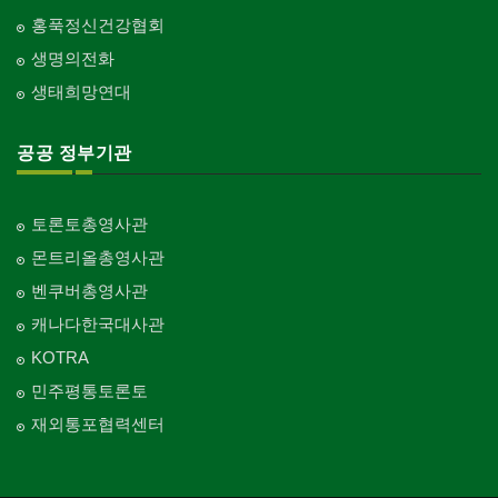
홍푹정신건강협회
생명의전화
생태희망연대
공공 정부기관
토론토총영사관
몬트리올총영사관
벤쿠버총영사관
캐나다한국대사관
KOTRA
민주평통토론토
재외통포협력센터