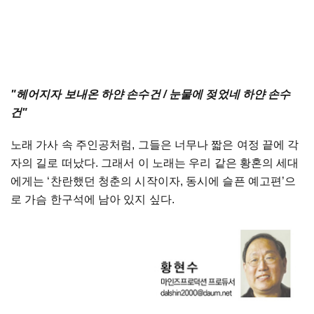
"
헤어지자
보내온
하얀
손수건
/
눈물에
젖었네
하얀
손수
건
"
노래
가사
속
주인공처럼
,
그들은
너무나
짧은
여정
끝에
각
자의
길로
떠났다
.
그래서
이
노래는
우리
같은
황혼의
세대
에게는
‘
찬란했던
청춘의
시작이자
,
동시에
슬픈
예고편
’
으
로
가슴
한구석에
남아
있지
싶다
.