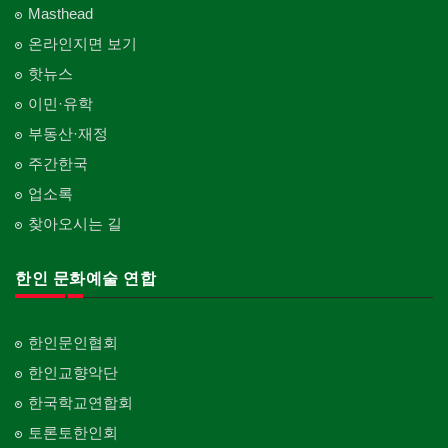
Masthead
온라인지면 보기
핫뉴스
이민·유학
부동산·재정
주간한국
업소록
찾아오시는 길
한인 문화예술 연합
한인문인협회
한인교향악단
한국학교연합회
토론토한인회