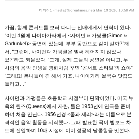
미디어1 (media@koreatimes.net)
Mar 19 2026 10:58 AM
가끔
,
함께
콘서트를
보러
다니는
선배에게서
연락이
왔다
.
“
이번
4
월에
나이아가라에서
<
사이먼
&
가펑클
(Simon &
Garfunkel)>
공연이
있는데
,
부부
동반으로
같이
갈까
?”
해
서
, “
그런데
,
사이먼과
가펑클은
벌써
헤어지지
않았나
요
?”
라고
되물었다
. “
그게
,
실제
그들의
공연은
아니고
,
두
사람의
음악
인생을
영화처럼
꾸민
‘
콘서트
스타일
’
의
쇼야
”
“
그래요
!
봄나들이
겸
해서
가죠
,
나이아가라
쌀국수
맛집도
들리고
…”
사이먼과
가펑클은
초등학교
시절부터
단짝이었다
.
미국
뉴
욕의
퀸즈
(Queens)
에서
자란
,
둘은
1953
년에
연극을
준비
하며
처음
만난다
. 1956
년경
<
톰과
제리
>
라는
이름으로
본
격적인
음악
활동을
시작했다
.
그때
발표한
곡이
빌보드
차
트에
진입하며
10
대
시절에
이미
성공의
달콤함을
맛본다
.