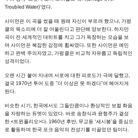
Troubled Water)'
였다
.
사이먼은
이
곡을
썼을
때
원래
자신이
부르려
했으나
,
가펑
클의
목소리에
더
잘
어울린다고
판단해
양보한다
.
하지만
곡이
전
세계적인
대히트를
치고
그가
독창하는
모습을
보
며
사이먼은
복잡한
감정에
휩싸였다
.
또한
사이먼은
예민
하고
완벽
주의자였고
,
가펑클은
비교적
자유롭고
독립적인
성격이었다
.
오랜
시간
붙어
지내며
서로에
대한
피로도가
극에
달했고
,
결국
1970
년
투어
도중
"
더
이상은
못
하겠다
"
며
헤어지게
된다
.
비슷한
시기
,
한국에서도
그들만큼이나
환상적인
보컬
화음
을
자랑하는
듀엣이
있었다
.
바로
송창식과
윤형주가
결성
한
<
트윈폴리오
>
다
. 1960
년
후반
,
무교동
‘
세시봉
’
을
중심으
로
활동하며
한국
포크
음악의
전성기를
이끌었던
팀이다
.