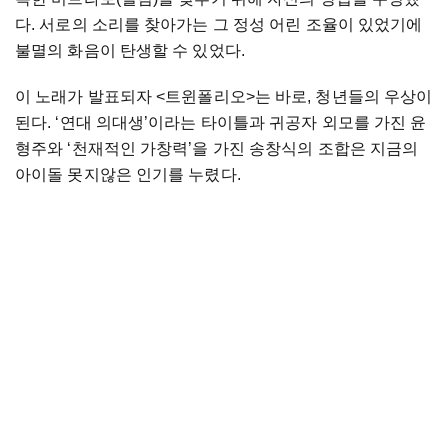
다
.
서로의
소리를
찾아가는
그
정성
어린
조율이
있었기에
불멸의
화음이
탄생할
수
있었다
.
이
노래가
발표되자
<
트윈폴리오
>
는
바로
,
청년들의
우상이
된다
. ‘
연대
의대생
’
이라는
타이틀과
귀공자
외모를
가진
윤
형주와
‘
천재적인
가창력
’
을
가진
송창식의
조합은
지금의
아이돌
못지않은
인기를
누렸다
.