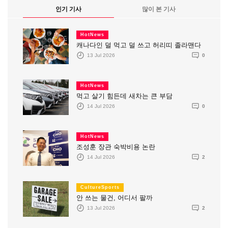
인기 기사
많이 본 기사
HotNews
캐나다인 덜 먹고 덜 쓰고 허리띠 졸라맨다
13 Jul 2026
0
HotNews
먹고 살기 힘든데 새차는 큰 부담
14 Jul 2026
0
HotNews
조성훈 장관 숙박비용 논란
14 Jul 2026
2
CultureSports
안 쓰는 물건, 어디서 팔까
13 Jul 2026
2