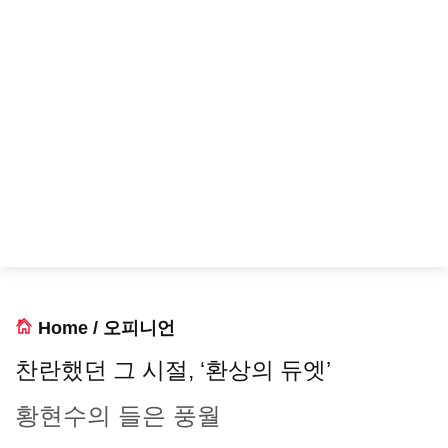
Home
/
오피니언
찬란했던 그 시절, ‘환상의 듀엣’
황현수의 들은 풍월