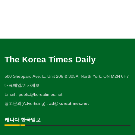
The Korea Times Daily
500 Sheppard Ave. E. Unit 206 & 305A, North York, ON M2N 6H7
대표메일/기사제보
Email : public@koreatimes.net
광고문의(Advertising) :
ad@koreatimes.net
캐나다 한국일보