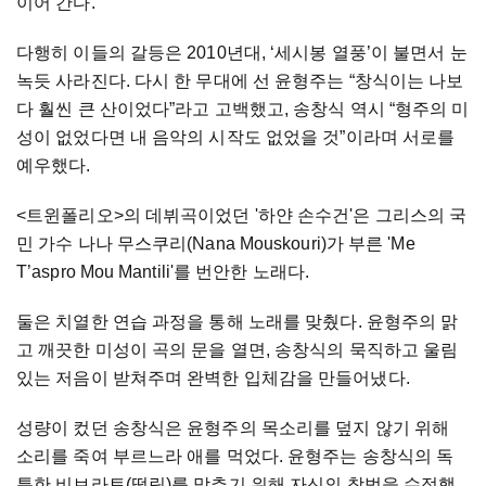
이어
간다
.
다행히
이들의
갈등은
2010
년대
, ‘
세시봉
열풍
’
이
불면서
눈
녹듯
사라진다
.
다시
한
무대에
선
윤형주는
“
창식이는
나보
다
훨씬
큰
산이었다
”
라고
고백했고
,
송창식
역시
“
형주의
미
성이
없었다면
내
음악의
시작도
없었을
것
”
이라며
서로를
예우했다
.
<
트윈폴리오
>
의
데뷔곡이었던
'
하얀
손수건
'
은
그리스의
국
민
가수
나나
무스쿠리
(Nana Mouskouri)
가
부른
'Me
T’aspro Mou Mantili'
를
번안한
노래다
.
둘은
치열한
연습
과정을
통해
노래를
맞췄다
.
윤형주의
맑
고
깨끗한
미성이
곡의
문을
열면
,
송창식의
묵직하고
울림
있는
저음이
받쳐주며
완벽한
입체감을
만들어냈다
.
성량이
컸던
송창식은
윤형주의
목소리를
덮지
않기
위해
소리를
죽여
부르느라
애를
먹었다
.
윤형주는
송창식의
독
특한
비브라토
(
떨림
)
를
맞추기
위해
자신의
창법을
수정했