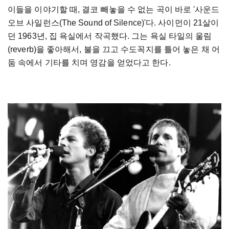
이들을
이야기할
때
,
결코
빼놓을
수
없는
곡이
바로
'
사운드
오브
사일런스
(The Sound of Silence)'
다
.
사이먼이
21
살이
던
1963
년
,
집
욕실에서
작곡했다
.
그는
욕실
타일의
울림
(reverb)
을
좋아해서
,
불을
끄고
수도꼭지를
틀어
놓은
채
어
둠
속에서
기타를
치며
영감을
얻었다고
한다
.