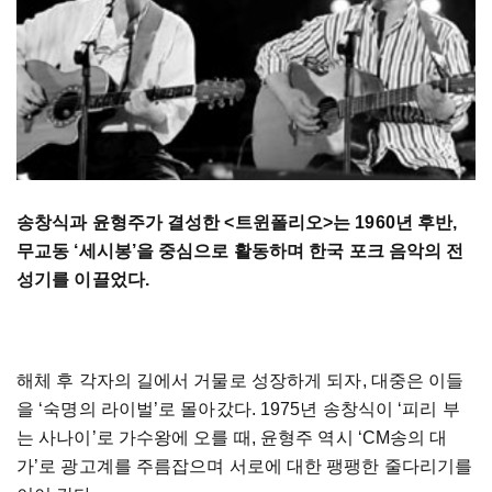
송창식과
윤형주가
결성한
<
트윈폴리오
>
는
1960
년
후반
,
무교동
‘
세시봉
’
을
중심으로
활동하며
한국
포크
음악의
전
성기를
이끌었다
.
해체
후
각자의
길에서
거물로
성장하게
되자
,
대중은
이들
을
‘
숙명의
라이벌
’
로
몰아갔다
. 1975
년
송창식이
‘
피리
부
는
사나이
’
로
가수왕에
오를
때
,
윤형주
역시
‘CM
송의
대
가
’
로
광고계를
주름잡으며
서로에
대한
팽팽한
줄다리기를