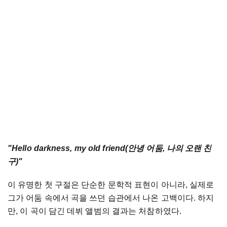
"Hello darkness, my old friend(
안녕
어둠
,
나의
오랜
친
구
)"
이
유명한
첫
구절은
단순한
문학적
표현이
아니라
,
실제로
그가
어둠
속에서
곡을
쓰던
습관에서
나온
고백이다
.
하지
만
,
이
곡이
담긴
데뷔
앨범의
결과는
처참하였다
.