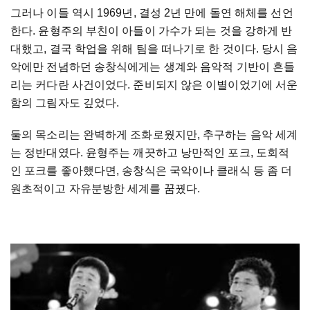
그러나
이들
역시
1969
년
,
결성
2
년
만에
돌연
해체를
선언
한다
.
윤형주의
부친이
아들이
가수가
되는
것을
강하게
반
대했고
,
결국
학업을
위해
팀을
떠나기로
한
것이다
.
당시
음
악에만
전념하던
송창식에게는
생계와
음악적
기반이
흔들
리는
커다란
사건이었다
.
준비되지
않은
이별이었기에
서운
함의
그림자도
깊었다
.
둘의
목소리는
완벽하게
조화로웠지만
,
추구하는
음악
세계
는
정반대였다
.
윤형주는
깨끗하고
낭만적인
포크
,
도회적
인
포크를
좋아했다면
,
송창식은
국악이나
클래식
등
좀
더
원초적이고
자유분방한
세계를
꿈꿨다
.