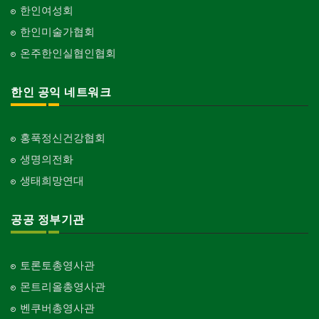
한인여성회
한인미술가협회
온주한인실협인협회
한인 공익 네트워크
홍푹정신건강협회
생명의전화
생태희망연대
공공 정부기관
토론토총영사관
몬트리올총영사관
벤쿠버총영사관