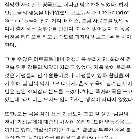
실망한
사이먼은
영국으로
떠나고
팀은
해체되었다
.
하지
만
,
그들의
재능을
아까워했던
프로듀서가
'The Sound of
Silence’
원곡에
전기
기타
,
베이스
,
드럼
사운드를
덧입혀
다시
출시하는
승부수를
던진다
.
기적이
일어났다
.
재녹음
버전은
라디오를
타고
급속도로
퍼지며
빌보드
1
위를
차지
한다
.
그
후
수많은
히트곡을
내며
전성기를
누리지만
,
화려한
겉
모습
뒤로
갈등의
씨앗이
자라고
있었다
.
처음
싹이
올라온
것은
가펑클의
연기
활동이었다
.
가펑클이
영화
촬영을
하
기
위해
몇
달씩
멕시코로
떠나자
,
혼자
뉴욕에
남겨진
사이
먼은
깊은
소외감과
분노를
느꼈다
. “
나는
죽어라
곡을
쓰고
있는데
,
파트너는
오지도
않네
?”
라는
생각이
떠나지
않았다
.
또한
,
모든
곡을
직접
쓰는
자신보다
크고
잘
생긴
‘
금발의
천사
’
가펑클에게
대중의
시선이
쏠리자
,
묘한
열등감을
느
끼기도
했다
.
역설적이지만
,
이들의
결별을
부추긴
것은
불
후의
명곡
'
브릿지
오버
트러블드
워터
(Bridge Over