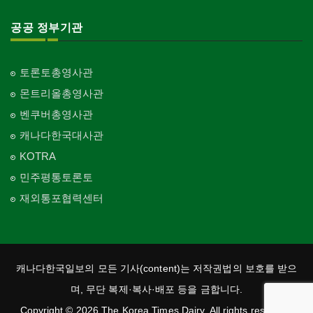
공공 정부기관
토론토총영사관
몬트리올총영사관
벤쿠버총영사관
캐나다한국대사관
KOTRA
민주평통토론토
재외통포협력센터
캐나다한국일보의 모든 기사(content)는 저작권법의 보호를 받으
며, 무단 복제·복사·배포 등을 금합니다.
Copyright © 2026 The Korea Times Dairy. All rights reserved.