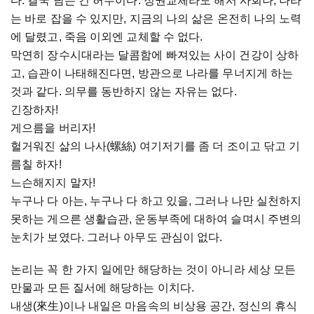
다. 결국 남는 건 허무이다. 정권교체라도 해서 사회나, 나라
는 바로 잡을 수 있지만, 지금의 나의 삶은 온전히 나의 노력
에 달렸고, 죽음 이외엔 교체할 수 없다.
막연히 장수시대라는 달콤함에 빠져있는 사이 건강이 상하
고, 습관이 나태해진다면, 방관으로 나라를 무너지게 하는
것과 같다. 의무를 동반하지 않는 자유는 없다.
긴장하자!
게으름을 버리자!
헐거워진 삶의 나사(螺絲) 여기저기를 좀 더 조이고 닦고 기
름칠 하자!
느슨해지지 말자!
누구나 다 아는, 누구나 다 하고 있을, 그러나 나만 실천하지
못하는 게으른 생활습관, 운동부족에 대하여 슬며시 주변의
눈치가 보였다. 그러나 아무도 관심이 없다.
논리는 꼭 한 가지 일에만 해당하는 것이 아니라 세상 모든
만물과 모든 질서에 해당하는 이치다.
내생(來生)이나 내일은 마음속의 비상용 공간, 정신의 휴식