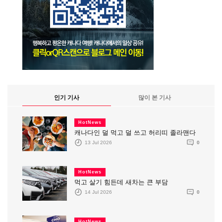
인기 기사
많이 본 기사
HotNews
캐나다인 덜 먹고 덜 쓰고 허리띠 졸라맨다
13 Jul 2026
0
HotNews
먹고 살기 힘든데 새차는 큰 부담
14 Jul 2026
0
HotNews