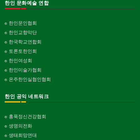
한인 문화예술 연합
한인문인협회
한인교향악단
한국학교연합회
토론토한인회
한인여성회
한인미술가협회
온주한인실협인협회
한인 공익 네트워크
홍푹정신건강협회
생명의전화
생태희망연대