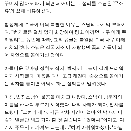
꾸미지
않아도
때가
되면
피어나는
그
섭리를
스님은
'
무소
유
'
의
삶에
비유하셨다
.
법정에게
수국이
더욱
특별한
이유는
스님의
마지막
부탁이
다
. "
번거로운
절차
없이
화장하여
평소
아끼던
나무
아래
뿌
려달라
"
는
유언에
따라
,
그의
유골은
불일암
수국
나무
아래
안치되었다
.
스님은
결국
자신이
사랑했던
꽃의
거름이
되
어
자연으로
돌아가신
것이다
.
아름다운
앞마당
정취도
잠시
,
벌써
산
그늘이
길게
드리워
지기
시작했다
.
마음은
다시
조급
해진다
.
순천으로
돌아가
는
막차를
놓치면
어쩌지
하는
절박함이
밀려왔다
.
마침
,
법정스님이
불공을
마치고
나왔다
.
스님이
방문자의
이름을
하나씩
부르기
시작했다
.
나의
차례가
되자
,
인사를
드렸다
. “
그런데
제가
,
지금
막차
시간이
얼마
안
남아서
이
렇게
얼굴만
뵈고
가야
할
것
같습니다
.”
했더니
“
아이고
,
여
기서
주무시고
가셔도
되는데
…”
하며
아쉬워하셨다
. “
아닙