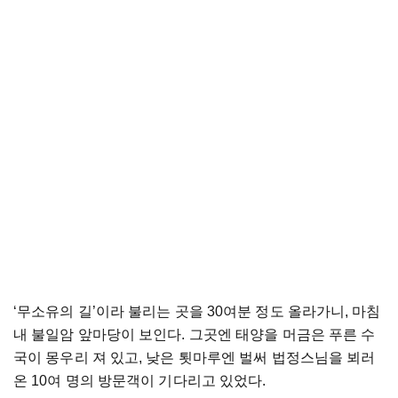
‘
무소유의
길
’
이라
불리는
곳을
30
여분
정도
올라가니
,
마침
내
불일암
앞마당이
보인다
.
그곳엔
태양을
머금은
푸른
수
국이
몽우리
져
있고
,
낮은
툇마루엔
벌써
법정스님을
뵈러
온
10
여
명의
방문객이
기다리고
있었다
.