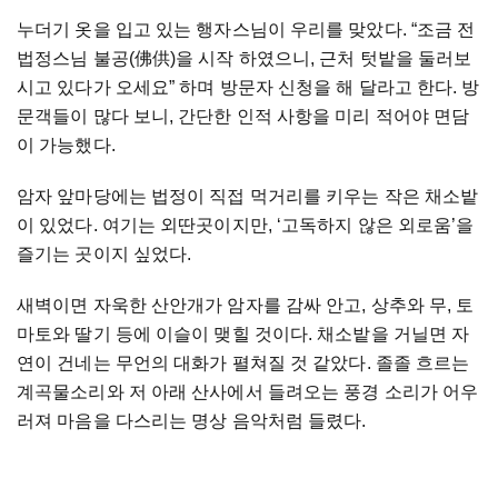
누더기
옷을
입고
있는
행자스님이
우리를
맞았다
. “
조금
전
법정스님
불공
(
佛供
)
을
시작
하였으니
,
근처
텃밭을
둘러보
시고
있다가
오세요
”
하며
방문자
신청을
해
달라고
한다
.
방
문객들이
많다
보니
,
간단한
인적
사항을
미리
적어야
면담
이
가능했다
.
암자
앞마당에는
법정이
직접
먹거리를
키우는
작은
채소밭
이
있었다
.
여기는
외딴곳이지만
, ‘
고독하지
않은
외로움
’
을
즐기는
곳이지
싶었다
.
새벽이면
자욱한
산안개가
암자를
감싸
안고
,
상추와
무
,
토
마토와
딸기
등에
이슬이
맺힐
것이다
.
채소밭을
거닐면
자
연이
건네는
무언의
대화가
펼쳐질
것
같았다
.
졸졸
흐르는
계곡물소리와
저
아래
산사에서
들려오는
풍경
소리가
어우
러져
마음을
다스리는
명상
음악처럼
들렸다
.