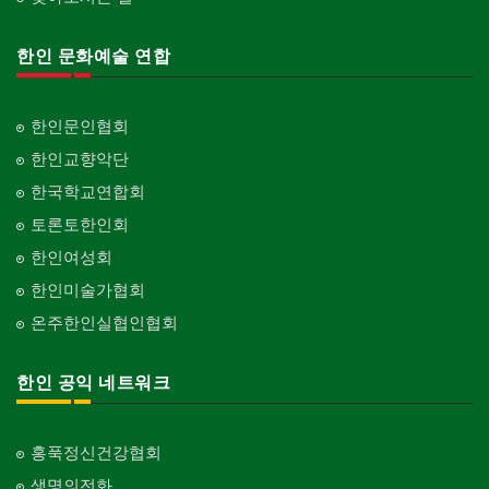
한인 문화예술 연합
한인문인협회
한인교향악단
한국학교연합회
토론토한인회
한인여성회
한인미술가협회
온주한인실협인협회
한인 공익 네트워크
홍푹정신건강협회
생명의전화