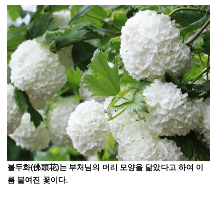
불두화
(
佛頭花
)
는
부처님의
머리
모양을
닮았다고
하여
이
름
붙여진
꽃이다
.