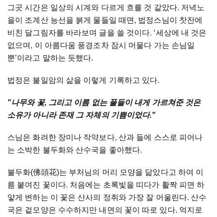
그곳
시간은
일상의
시계와
다르게
흐를
것
같았다
.
저녁노
을이
조계산
능선을
붉게
물들일
때면
,
법정스님이
찻잔에
비친
달그림자를
바라보며
글을
쓸
것이다
. ‘
세상에
내
것은
없으며
,
이
아름다움
풍경조차
잠시
머물다
가는
손님일
뿐
’
이라고
말하는
듯했다
.
법정은
불일암의
삶을
이렇게
기록하고
있다
.
"
나무와
꽃
,
그리고
이름
없는
풀들이
내게
가르쳐준
것은
소유가
아니라
존재
그
자체의
기쁨이었다
."
스님은
화려한
장미나
작약보다
,
산과
들에
스스로
피어나
는
소박한
불두화와
산수국을
좋아했다
.
불두화
(
佛頭花
)
는
부처님의
머리
모양을
닮았다고
하여
이
름
붙여진
꽃이다
.
처음에는
초록빛을
띠다가
활짝
피면
하
얗게
변하는
이
꽃은
산사의
정취와
가장
잘
어울린다
.
산수
국은
겉모양은
수수하지만
내면의
꽃이
따로
있다
.
억지로