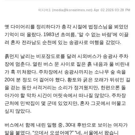
미디어1 (media@koreatimes.net)
Apr 02 2026 03:28 PM
옛
다이어리를
정리하다가
총각
시절에
법정스님을
뵈었던
기억이
떠
올랐다
. 1983
년
초여름
, ‘
알
수
없는
바람
’
에
이끌
려
혼자
전라남도
순천에
있는
송광사로
여행을
갔었다
.
흙먼지
날리는
비포장도로를
달려
시외버스가
송광사
주차
장에
멈춘다
.
열린
버스
문
사이로
짙은
흙
내음과
풀
비린내
가
훅
끼쳐왔다
.
주차장에서
송광사까지는
소나무
숲
속을
20
여
분
정도
더
걸어야
했다
.
황토와
굵은
모래가
뒤섞인
길
을
걷는
동안
서걱거리는
소리가
정겨웠지만
,
한편으론
돌
아가야
할
막차
시간이
머릿속에서
떠나질
않았다
.
주차장
근처에
민박집이
몇
군데
있었지만
,
혼자
그곳에서
머물고
싶지
않았다
.
버스에서
함께
내린
일행
중
, 30
대
후반으로
보이는
여자가
말을
붙였다
. “
으데서
오셨어예
?” “
네
,
서울에서
왔습니