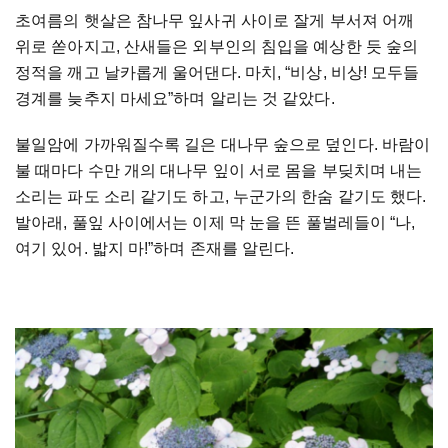
초여름의
햇살은
참나무
잎사귀
사이로
잘게
부서져
어깨
위로
쏟아지고
,
산새들은
외부인의
침입을
예상한
듯
숲의
정적을
깨고
날카롭게
울어댄다
.
마치
, “
비상
,
비상
!
모두들
경계를
늦추지
마세요
”
하며
알리는
것
같았다
.
불일암에
가까워질수록
길은
대나무
숲으로
덮인다
.
바람이
불
때마다
수만
개의
대나무
잎이
서로
몸을
부딪치며
내는
소리는
파도
소리
같기도
하고
,
누군가의
한숨
같기도
했다
.
발아래
,
풀잎
사이에서는
이제
막
눈을
뜬
풀벌레들이
“
나
,
여기
있어
.
밟지
마
!”
하며
존재를
알린다
.