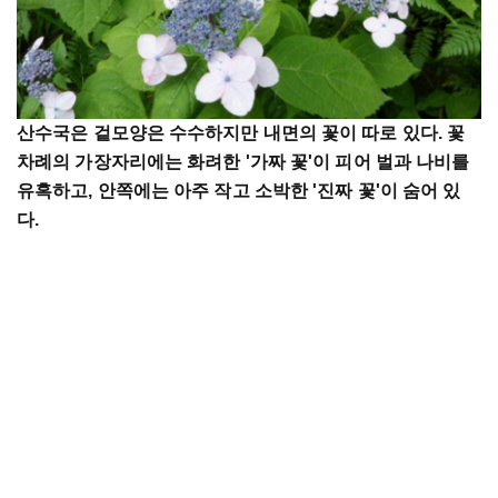
산수국은
겉모양은
수수하지만
내면의
꽃이
따로
있다
.
꽃
차례의
가장자리에는
화려한
'
가짜
꽃
'
이
피어
벌과
나비를
유혹하고
,
안쪽에는
아주
작고
소박한
'
진짜
꽃
'
이
숨어
있
다
.