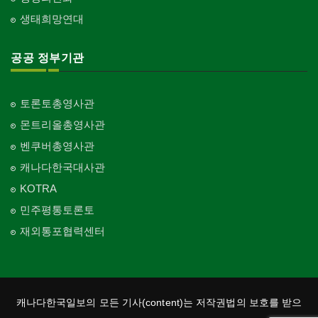
생태희망연대
공공 정부기관
토론토총영사관
몬트리올총영사관
벤쿠버총영사관
캐나다한국대사관
KOTRA
민주평통토론토
재외통포협력센터
캐나다한국일보의 모든 기사(content)는 저작권법의 보호를 받으