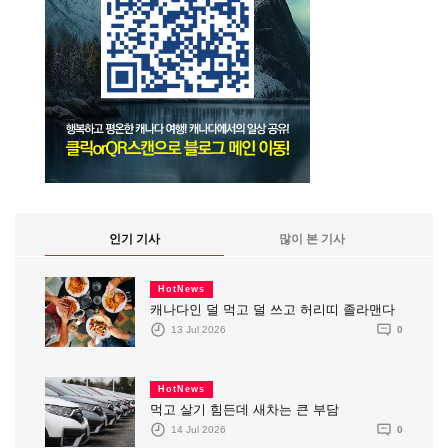
인기 기사
많이 본 기사
HotNews
캐나다인 덜 먹고 덜 쓰고 허리띠 졸라맨다
13 Jul 2026
0
HotNews
먹고 살기 힘든데 새차는 큰 부담
14 Jul 2026
0