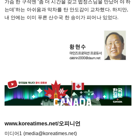
가슴
한
구석엔
‘
좀
더
시간을
갖고
법정스님을
만났어
야
하
는데
’
하는
아쉬움과
막차를
탄
안도감이
교차했다
.
하지만
,
내
안에는
이미
푸른
산수국
한
송이가
피어나
있었다
.
www.koreatimes.net/오피니언
미디어1 (media@koreatimes.net)