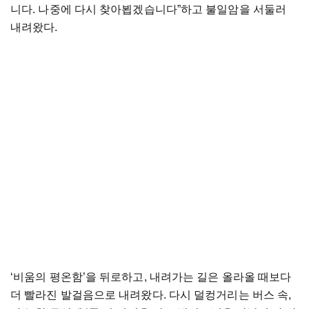
니다
.
나중에
다시
찾아뵙겠습니다
”
하고
불일암을
서둘러
내려왔다
.
‘
비움의
평온함
’
을
뒤로하고
,
내려가는
길은
올라올
때보다
더
빨라진
발걸음으로
내려왔다
.
다시
덜컹거리는
버스
속
,