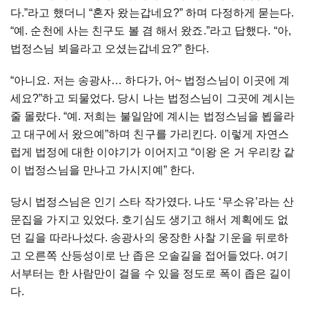
다
.”
라고
했더니
“
혼자
왔는갑네요
?”
하며
다정하게
묻는다
.
“
예
.
순천에
사는
친구도
볼
겸
해서
왔죠
.”
라고
답했다
. “
아
,
법정스님
뵈을라고
오셨는갑네요
?”
한다
.
“
아니요
.
저는
송광사
…
하다가
,
어
~
법정스님이
이곳에
계
세요
?”
하고
되물었다
.
당시
나는
법정스님이
그곳에
계시는
줄
몰랐다
. “
예
.
저희는
불일암에
계시는
법정스님을
뵙을라
고
대구에서
왔으예
”
하며
친구를
가리킨다
.
이렇게
자연스
럽게
법정에
대한
이야기가
이어지고
“
이왕
온
거
우리캉
같
이
법정스님을
만나고
가시지예
”
한다
.
당시
법정스님은
인기
스타
작가였다
.
나도
‘
무소유
’
라는
산
문집을
가지고
있었다
.
호기심도
생기고
해서
계획에도
없
던
길을
따라나섰다
.
송광사의
웅장한
사찰
기운을
뒤로하
고
오른쪽
산등성이로
난
좁은
오솔길을
접어들었다
.
여기
서부터는
한
사람만이
걸을
수
있을
정도로
폭이
좁은
길이
다
.