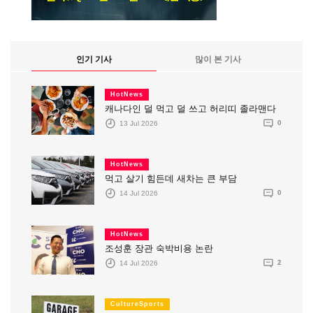
인기 기사
많이 본 기사
HotNews
캐나다인 덜 먹고 덜 쓰고 허리띠 졸라맨다
13 Jul 2026
0
HotNews
먹고 살기 힘든데 새차는 큰 부담
14 Jul 2026
0
HotNews
조성훈 장관 숙박비용 논란
14 Jul 2026
2
CultureSports