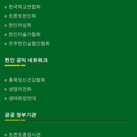
한국학교연합회
토론토한인회
한인여성회
한인미술가협회
온주한인실협인협회
한인 공익 네트워크
홍푹정신건강협회
생명의전화
생태희망연대
공공 정부기관
토론토총영사관