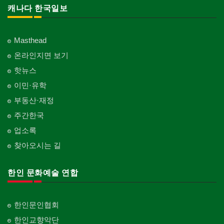
캐나다 한국일보
Masthead
온라인지면 보기
핫뉴스
이민·유학
부동산·재정
주간한국
업소록
찾아오시는 길
한인 문화예술 연합
한인문인협회
한인교향악단