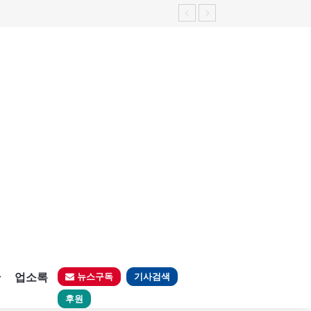
가능성 제기"
판
업소록
뉴스구독
기사검색
후원