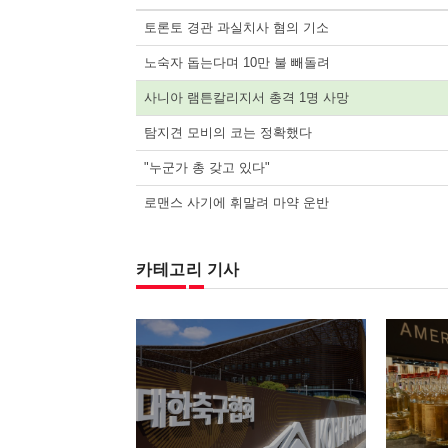
토론토 경관 과실치사 혐의 기소
노숙자 돕는다며 10만 불 빼돌려
사니아 램튼칼리지서 총격 1명 사망
탐지견 모비의 코는 정확했다
"누군가 총 갖고 있다"
로맨스 사기에 휘말려 마약 운반
카테고리 기사