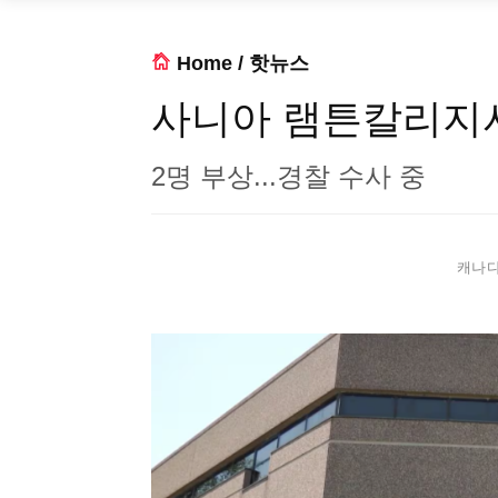
Home
/
핫뉴스
사니아 램튼칼리지서
2명 부상...경찰 수사 중
캐나다 