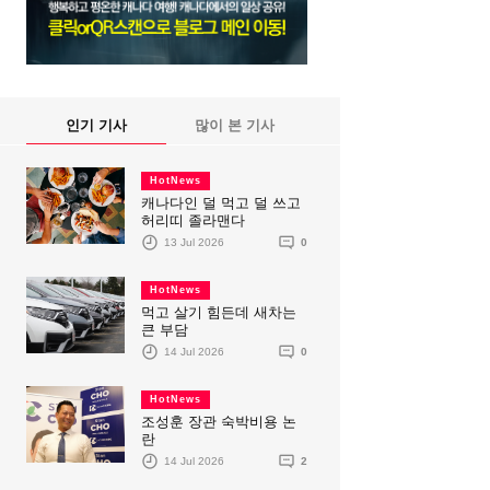
인기 기사
많이 본 기사
HotNews
캐나다인 덜 먹고 덜 쓰고
허리띠 졸라맨다
13 Jul 2026
0
HotNews
먹고 살기 힘든데 새차는
큰 부담
14 Jul 2026
0
HotNews
조성훈 장관 숙박비용 논
란
14 Jul 2026
2