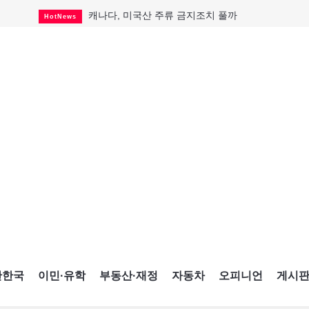
캐나다, 미국산 주류 금지조치 풀까
HotNews
"과도한 재산세 인상 억제"
HotNews
답 안 보이는 이란 전쟁
International
국세청 등 해킹 피해자 보상 청구 시작
HotNews
"美 정보기관, 독일 공항 폭발드론 러시아 소유 
International
성 접대하고, 유흥 주점서 공금 쓰고
HotNews
폭염에 다뉴브강 수위 낮아지자
International
구글과 메타가 발길 돌린 이유
Opinion
CNE에 한국의 맛과 멋 스며든다
HotNews
간한국
이민·유학
부동산·재정
자동차
오피니언
게시