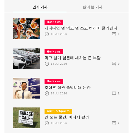
인기 기사
많이 본 기사
HotNews
캐나다인 덜 먹고 덜 쓰고 허리띠 졸라맨다
13 Jul 2026
0
HotNews
먹고 살기 힘든데 새차는 큰 부담
14 Jul 2026
0
HotNews
조성훈 장관 숙박비용 논란
14 Jul 2026
2
CultureSports
안 쓰는 물건, 어디서 팔까
13 Jul 2026
2