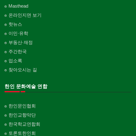
Masthead
온라인지면 보기
핫뉴스
이민·유학
부동산·재정
주간한국
업소록
찾아오시는 길
한인 문화예술 연합
한인문인협회
한인교향악단
한국학교연합회
토론토한인회