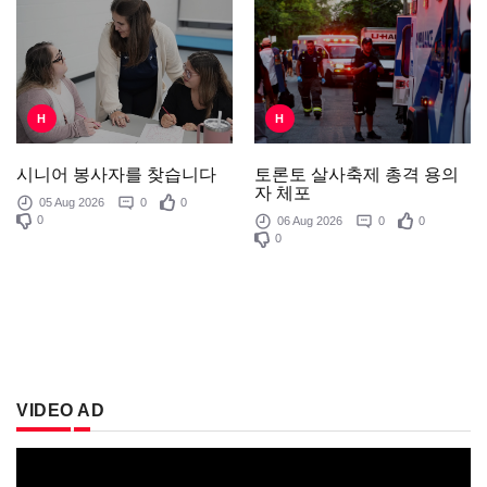
H
H
토론토 살사축제 총격 용의
시니어 봉사자를 찾습니다
자 체포
05 Aug 2026
0
0
0
06 Aug 2026
0
0
0
VIDEO AD