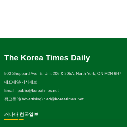
The Korea Times Daily
500 Sheppard Ave. E. Unit 206 & 305A, North York, ON M2N 6H7
대표메일/기사제보
Email : public@koreatimes.net
광고문의(Advertising) :
ad@koreatimes.net
캐나다 한국일보