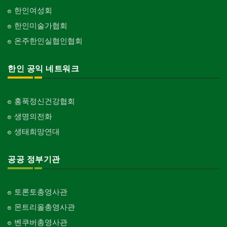
한인여성회
한인미술가협회
온주한인실협인협회
한인 공익 네트워크
홍푹정신건강협회
생명의전화
생태희망연대
공공 정부기관
토론토총영사관
몬트리올총영사관
벤쿠버총영사관