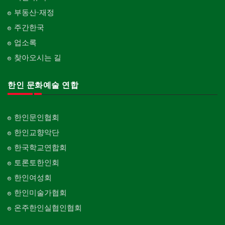
부동산·재정
주간한국
업소록
찾아오시는 길
한인 문화예술 연합
한인문인협회
한인교향악단
한국학교연합회
토론토한인회
한인여성회
한인미술가협회
온주한인실협인협회