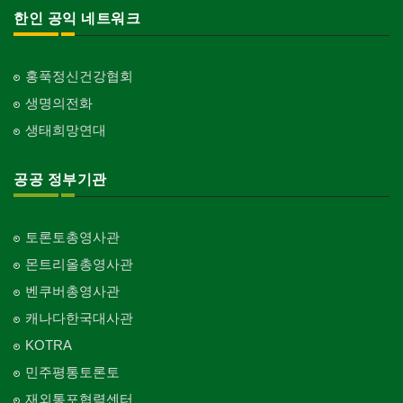
한인 공익 네트워크
홍푹정신건강협회
생명의전화
생태희망연대
공공 정부기관
토론토총영사관
몬트리올총영사관
벤쿠버총영사관
캐나다한국대사관
KOTRA
민주평통토론토
재외통포협력센터