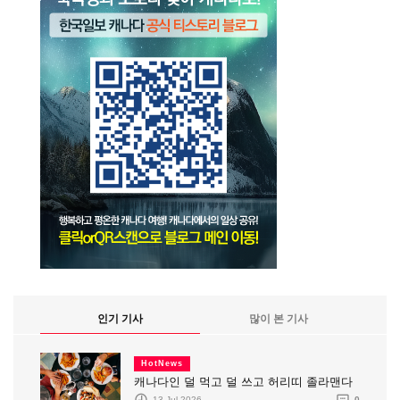
인기 기사
많이 본 기사
HotNews
캐나다인 덜 먹고 덜 쓰고 허리띠 졸라맨다
13 Jul 2026
0