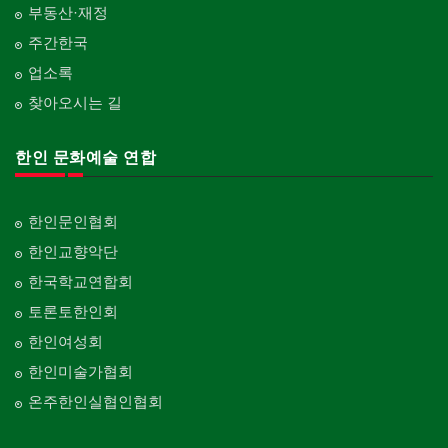
부동산·재정
주간한국
업소록
찾아오시는 길
한인 문화예술 연합
한인문인협회
한인교향악단
한국학교연합회
토론토한인회
한인여성회
한인미술가협회
온주한인실협인협회