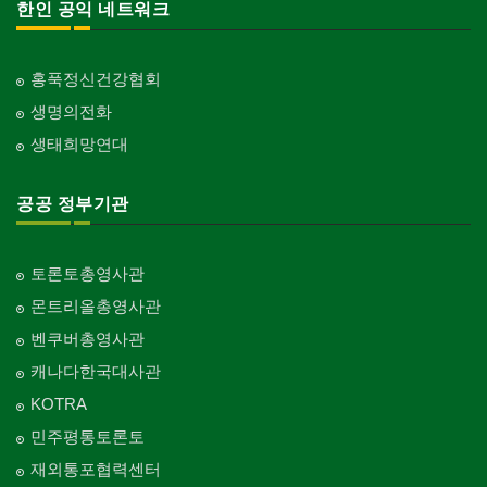
한인 공익 네트워크
홍푹정신건강협회
생명의전화
생태희망연대
공공 정부기관
토론토총영사관
몬트리올총영사관
벤쿠버총영사관
캐나다한국대사관
KOTRA
민주평통토론토
재외통포협력센터