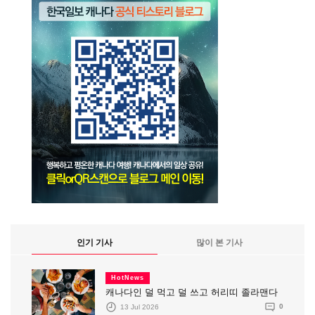
인기 기사
많이 본 기사
HotNews
캐나다인 덜 먹고 덜 쓰고 허리띠 졸라맨다
13 Jul 2026
0