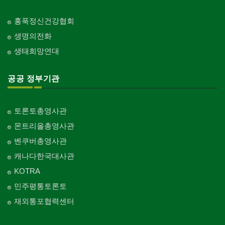
홍푹정신건강협회
생명의전화
생태희망연대
공공 정부기관
토론토총영사관
몬트리올총영사관
벤쿠버총영사관
캐나다한국대사관
KOTRA
민주평통토론토
재외통포협력센터