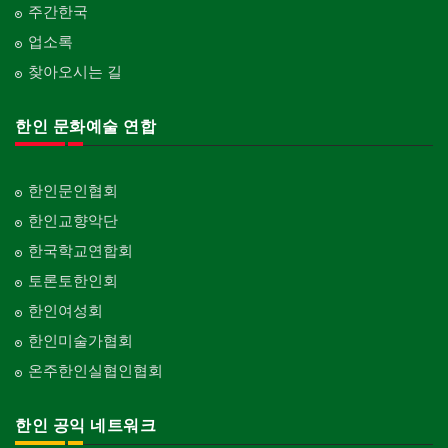
주간한국
업소록
찾아오시는 길
한인 문화예술 연합
한인문인협회
한인교향악단
한국학교연합회
토론토한인회
한인여성회
한인미술가협회
온주한인실협인협회
한인 공익 네트워크