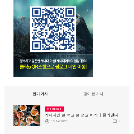
인기 기사
많이 본 기사
HotNews
캐나다인 덜 먹고 덜 쓰고 허리띠 졸라맨다
13 Jul 2026
0