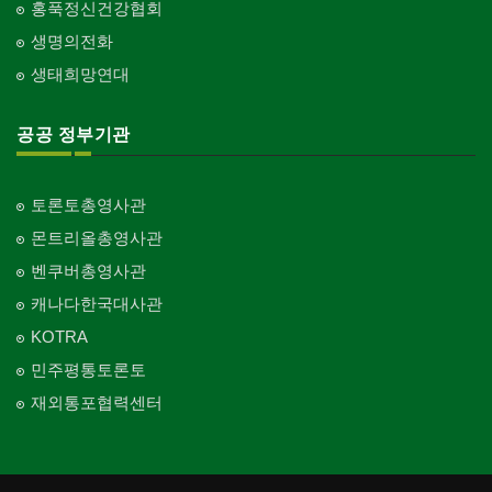
홍푹정신건강협회
생명의전화
생태희망연대
공공 정부기관
토론토총영사관
몬트리올총영사관
벤쿠버총영사관
캐나다한국대사관
KOTRA
민주평통토론토
재외통포협력센터