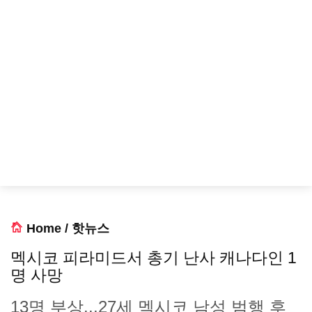
Home
/
핫뉴스
멕시코 피라미드서 총기 난사 캐나다인 1
명 사망
13명 부상...27세 멕시코 남성 범행 후