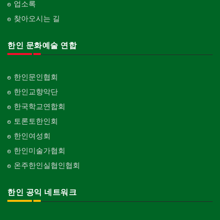
업소록
찾아오시는 길
한인 문화예술 연합
한인문인협회
한인교향악단
한국학교연합회
토론토한인회
한인여성회
한인미술가협회
온주한인실협인협회
한인 공익 네트워크