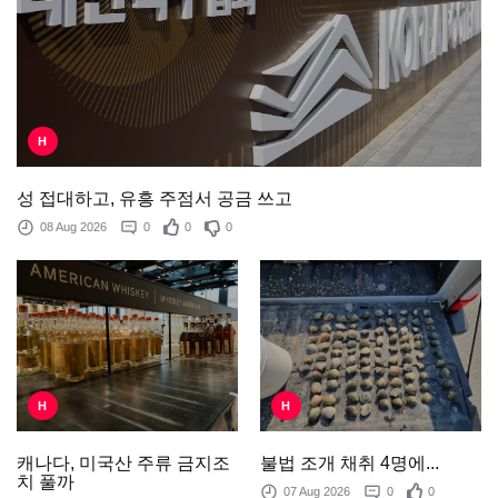
H
성 접대하고, 유흥 주점서 공금 쓰고
08 Aug 2026
0
0
0
H
H
불법 조개 채취 4명에...
캐나다, 미국산 주류 금지조
치 풀까
07 Aug 2026
0
0