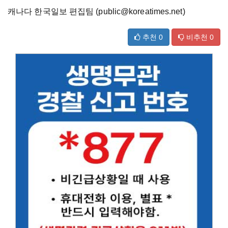
캐나다 한국일보 편집팀 (public@koreatimes.net)
추천
0
비추천
0