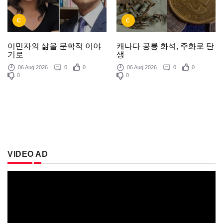
C
C
이민자의 삶을 문학적 이야
캐나다 공룡 화석, 주화로 탄
기로
생
06 Aug 2026
0
0
06 Aug 2026
0
0
0
0
VIDEO AD