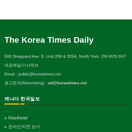
The Korea Times Daily
500 Sheppard Ave. E. Unit 206 & 305A, North York, ON M2N 6H7
대표메일/기사제보
Email : public@koreatimes.net
광고문의(Advertising) :
ad@koreatimes.net
캐나다 한국일보
Masthead
온라인지면 보기