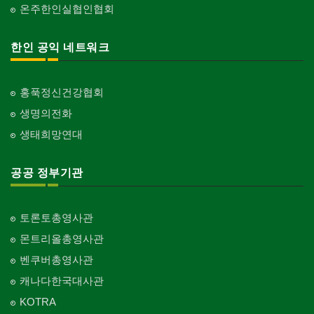
온주한인실협인협회
한인 공익 네트워크
홍푹정신건강협회
생명의전화
생태희망연대
공공 정부기관
토론토총영사관
몬트리올총영사관
벤쿠버총영사관
캐나다한국대사관
KOTRA