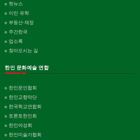
핫뉴스
이민·유학
부동산·재정
주간한국
업소록
찾아오시는 길
한인 문화예술 연합
한인문인협회
한인교향악단
한국학교연합회
토론토한인회
한인여성회
한인미술가협회