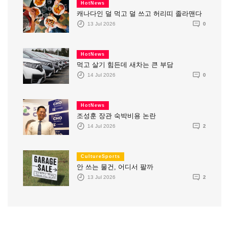
HotNews
캐나다인 덜 먹고 덜 쓰고 허리띠 졸라맨다
13 Jul 2026
0
HotNews
먹고 살기 힘든데 새차는 큰 부담
14 Jul 2026
0
HotNews
조성훈 장관 숙박비용 논란
14 Jul 2026
2
CultureSports
안 쓰는 물건, 어디서 팔까
13 Jul 2026
2