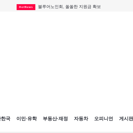
블루어노인회, 쏠쏠한 지원금 확보
HotNews
캐나다인 33% "생활비 부담에 보험 축소"
HotNews
"마약 범죄에 연루됐으니 돈 보내라"
HotNews
토론토 살사축제 총격 용의자 체포
HotNews
세계 10대 구조물서 내려오는 CN타워
CultureSports
이민자의 삶을 문학적 이야기로
CultureSports
미 총영사관 총격 용의자 2명 체포
HotNews
캐나다 공룡 화석, 주화로 탄생
CultureSports
"벌써 내년 여름이 기다려진다"
CultureSports
간한국
이민·유학
부동산·재정
자동차
오피니언
게시