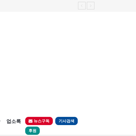
가능성 제기"
판
업소록
뉴스구독
기사검색
후원