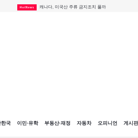
캐나다, 미국산 주류 금지조치 풀까
HotNews
"과도한 재산세 인상 억제"
HotNews
답 안 보이는 이란 전쟁
International
국세청 등 해킹 피해자 보상 청구 시작
HotNews
"美 정보기관, 독일 공항 폭발드론 러시아 소유 
International
성 접대하고, 유흥 주점서 공금 쓰고
HotNews
폭염에 다뉴브강 수위 낮아지자
International
구글과 메타가 발길 돌린 이유
Opinion
CNE에 한국의 맛과 멋 스며든다
HotNews
간한국
이민·유학
부동산·재정
자동차
오피니언
게시