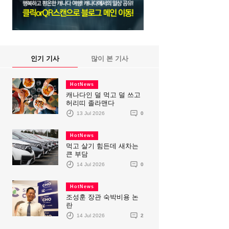
인기 기사
많이 본 기사
HotNews
캐나다인 덜 먹고 덜 쓰고
허리띠 졸라맨다
13 Jul 2026
0
HotNews
먹고 살기 힘든데 새차는
큰 부담
14 Jul 2026
0
HotNews
조성훈 장관 숙박비용 논
란
14 Jul 2026
2