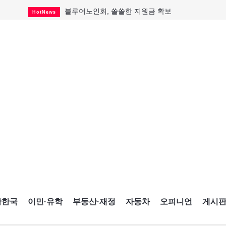
블루어노인회, 쏠쏠한 지원금 확보
HotNews
캐나다인 33% "생활비 부담에 보험 축소"
HotNews
"마약 범죄에 연루됐으니 돈 보내라"
HotNews
토론토 살사축제 총격 용의자 체포
HotNews
세계 10대 구조물서 내려오는 CN타워
CultureSports
이민자의 삶을 문학적 이야기로
CultureSports
미 총영사관 총격 용의자 2명 체포
HotNews
캐나다 공룡 화석, 주화로 탄생
CultureSports
"벌써 내년 여름이 기다려진다"
CultureSports
간한국
이민·유학
부동산·재정
자동차
오피니언
게시