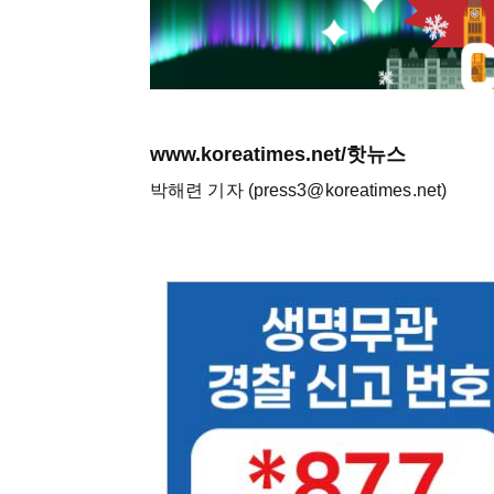
www.koreatimes.net/핫뉴스
박해련 기자 (press3@koreatimes.net)