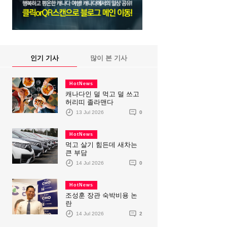
인기 기사
많이 본 기사
HotNews
캐나다인 덜 먹고 덜 쓰고
허리띠 졸라맨다
13 Jul 2026
0
HotNews
먹고 살기 힘든데 새차는
큰 부담
14 Jul 2026
0
HotNews
조성훈 장관 숙박비용 논
란
14 Jul 2026
2