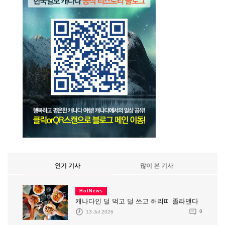
인기 기사
많이 본 기사
HotNews
캐나다인 덜 먹고 덜 쓰고 허리띠 졸라맨다
13 Jul 2026
0