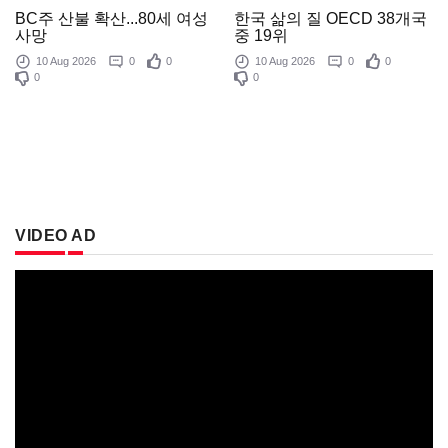
한국 삶의 질 OECD 38개국
BC주 산불 확산...80세 여성
중 19위
사망
10 Aug 2026
0
0
10 Aug 2026
0
0
0
0
VIDEO AD