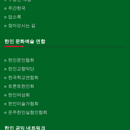
주간한국
업소록
찾아오시는 길
한인 문화예술 연합
한인문인협회
한인교향악단
한국학교연합회
토론토한인회
한인여성회
한인미술가협회
온주한인실협인협회
한인 공익 네트워크