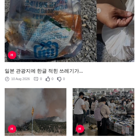
H
일본 관광지에 한글 적힌 쓰레기가...
10 Aug 2026
0
0
0
H
H