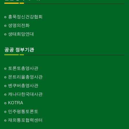
홍푹정신건강협회
생명의전화
생태희망연대
공공 정부기관
토론토총영사관
몬트리올총영사관
벤쿠버총영사관
캐나다한국대사관
KOTRA
민주평통토론토
재외통포협력센터