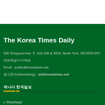
The Korea Times Daily
500 Sheppard Ave. E. Unit 206 & 305A, North York, ON M2N 6H7
대표메일/기사제보
Email : public@koreatimes.net
광고문의(Advertising) :
ad@koreatimes.net
캐나다 한국일보
Masthead