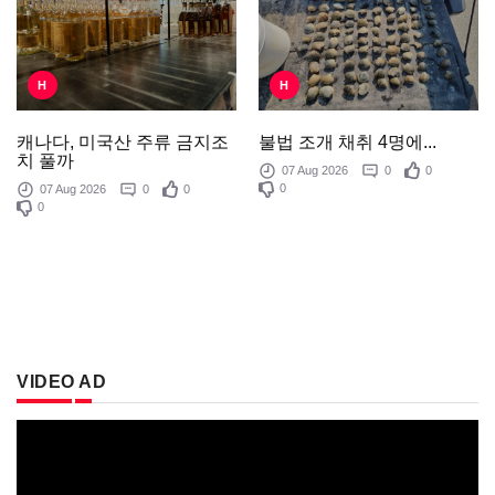
H
H
불법 조개 채취 4명에...
캐나다, 미국산 주류 금지조
치 풀까
07 Aug 2026
0
0
0
07 Aug 2026
0
0
0
VIDEO AD