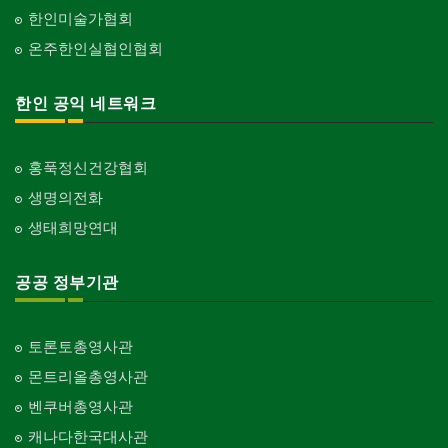
한인미술가협회
온주한인실협인협회
한인 공익 네트워크
홍푹정신건강협회
생명의전화
생태희망연대
공공 정부기관
토론토총영사관
몬트리올총영사관
벤쿠버총영사관
캐나다한국대사관