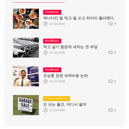
HotNews
캐나다인 덜 먹고 덜 쓰고 허리띠 졸라맨다
13 Jul 2026
0
HotNews
먹고 살기 힘든데 새차는 큰 부담
14 Jul 2026
0
HotNews
조성훈 장관 숙박비용 논란
14 Jul 2026
2
CultureSports
안 쓰는 물건, 어디서 팔까
13 Jul 2026
2