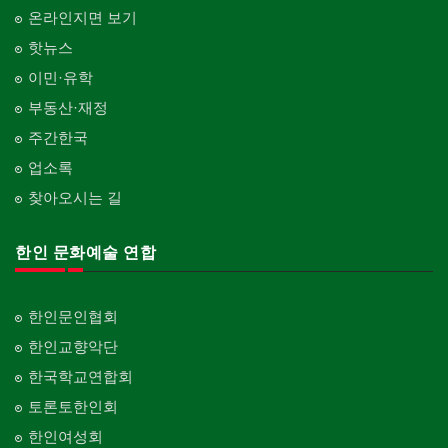
온라인지면 보기
핫뉴스
이민·유학
부동산·재정
주간한국
업소록
찾아오시는 길
한인 문화예술 연합
한인문인협회
한인교향악단
한국학교연합회
토론토한인회
한인여성회