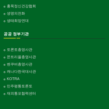
홍푹정신건강협회
생명의전화
생태희망연대
공공 정부기관
토론토총영사관
몬트리올총영사관
벤쿠버총영사관
캐나다한국대사관
KOTRA
민주평통토론토
재외통포협력센터