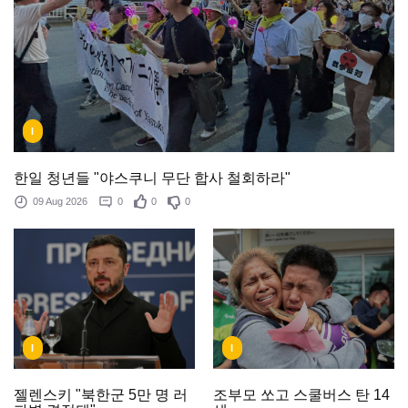
I
한일 청년들 "야스쿠니 무단 합사 철회하라"
09 Aug 2026
0
0
0
I
I
조부모 쏘고 스쿨버스 탄 14
젤렌스키 "북한군 5만 명 러