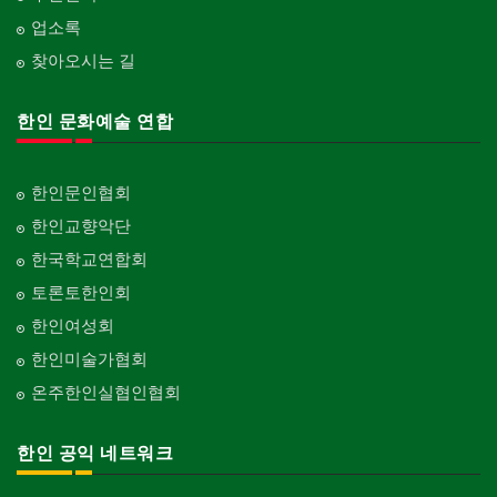
업소록
찾아오시는 길
한인 문화예술 연합
한인문인협회
한인교향악단
한국학교연합회
토론토한인회
한인여성회
한인미술가협회
온주한인실협인협회
한인 공익 네트워크