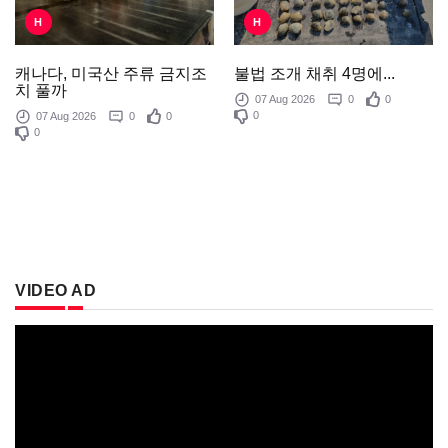
H
H
불법 조개 채취 4명에...
캐나다, 미국산 주류 금지조
치 풀까
07 Aug 2026
0
0
0
07 Aug 2026
0
0
0
VIDEO AD