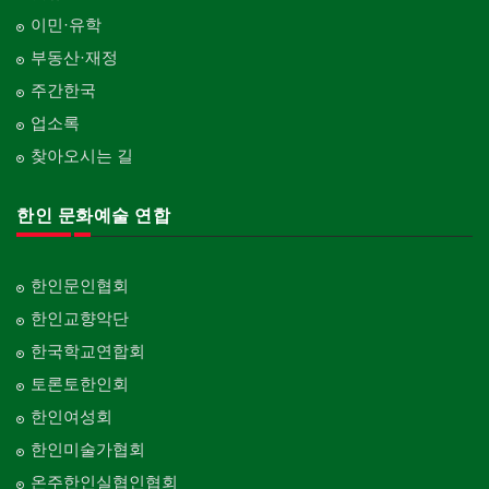
이민·유학
부동산·재정
주간한국
업소록
찾아오시는 길
한인 문화예술 연합
한인문인협회
한인교향악단
한국학교연합회
토론토한인회
한인여성회
한인미술가협회
온주한인실협인협회