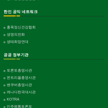
한인 공익 네트워크
홍푹정신건강협회
생명의전화
생태희망연대
공공 정부기관
토론토총영사관
몬트리올총영사관
벤쿠버총영사관
캐나다한국대사관
KOTRA
민주평통토론토