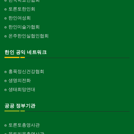
토론토한인회
한인여성회
한인미술가협회
온주한인실협인협회
한인 공익 네트워크
홍푹정신건강협회
생명의전화
생태희망연대
공공 정부기관
토론토총영사관
몬트리올총영사관