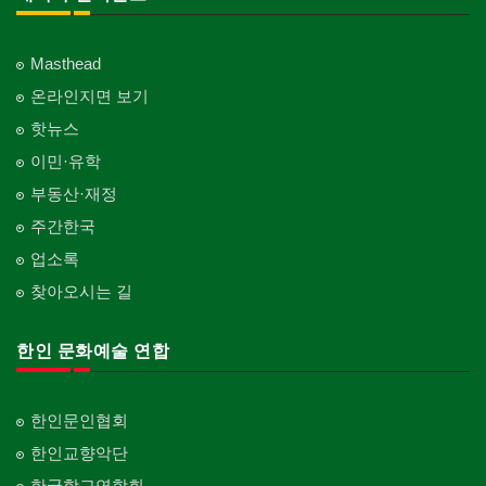
Masthead
온라인지면 보기
핫뉴스
이민·유학
부동산·재정
주간한국
업소록
찾아오시는 길
한인 문화예술 연합
한인문인협회
한인교향악단
한국학교연합회