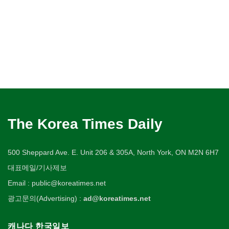
The Korea Times Daily
500 Sheppard Ave. E. Unit 206 & 305A, North York, ON M2N 6H7
대표메일/기사제보
Email : public@koreatimes.net
광고문의(Advertising) :
ad@koreatimes.net
캐나다 한국일보