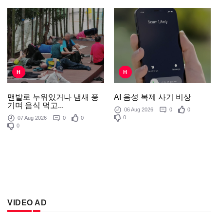
H
H
AI 음성 복제 사기 비상
맨발로 누워있거나 냄새 풍
기며 음식 먹고...
06 Aug 2026
0
0
0
07 Aug 2026
0
0
0
VIDEO AD