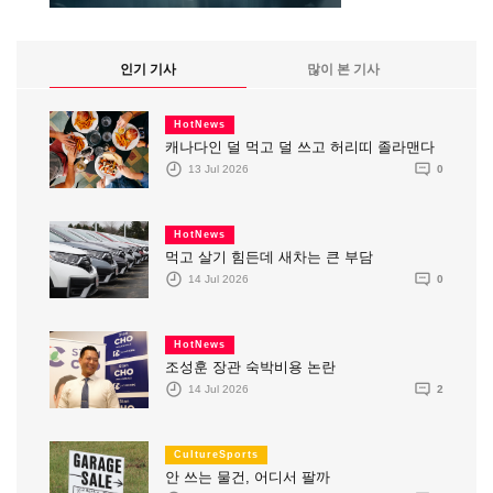
인기 기사
많이 본 기사
HotNews
캐나다인 덜 먹고 덜 쓰고 허리띠 졸라맨다
13 Jul 2026
0
HotNews
먹고 살기 힘든데 새차는 큰 부담
14 Jul 2026
0
HotNews
조성훈 장관 숙박비용 논란
14 Jul 2026
2
CultureSports
안 쓰는 물건, 어디서 팔까