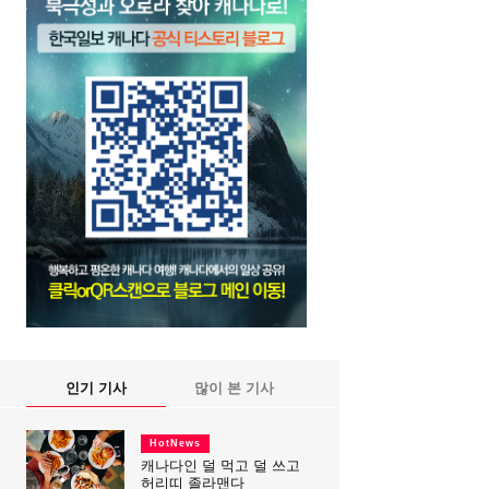
인기 기사
많이 본 기사
HotNews
캐나다인 덜 먹고 덜 쓰고
허리띠 졸라맨다