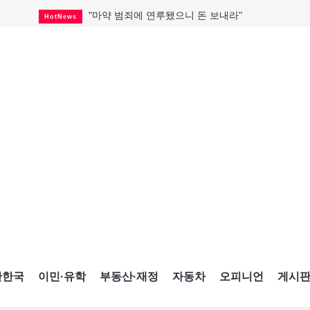
"마약 범죄에 연루됐으니 돈 보내라"
HotNews
토론토 살사축제 총격 용의자 체포
HotNews
세계 10대 구조물서 내려오는 CN타워
CultureSports
이민자의 삶을 문학적 이야기로
CultureSports
미 총영사관 총격 용의자 2명 체포
HotNews
캐나다 공룡 화석, 주화로 탄생
CultureSports
"벌써 내년 여름이 기다려진다"
CultureSports
블루어노인회, 쏠쏠한 지원금 확보
HotNews
캐나다인 33% "생활비 부담에 보험 축소"
HotNews
간한국
이민·유학
부동산·재정
자동차
오피니언
게시