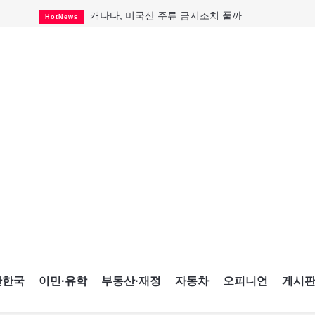
캐나다, 미국산 주류 금지조치 풀까
HotNews
"과도한 재산세 인상 억제"
HotNews
답 안 보이는 이란 전쟁
International
국세청 등 해킹 피해자 보상 청구 시작
HotNews
"美 정보기관, 독일 공항 폭발드론 러시아 소유 
International
성 접대하고, 유흥 주점서 공금 쓰고
HotNews
폭염에 다뉴브강 수위 낮아지자
International
구글과 메타가 발길 돌린 이유
Opinion
CNE에 한국의 맛과 멋 스며든다
HotNews
간한국
이민·유학
부동산·재정
자동차
오피니언
게시