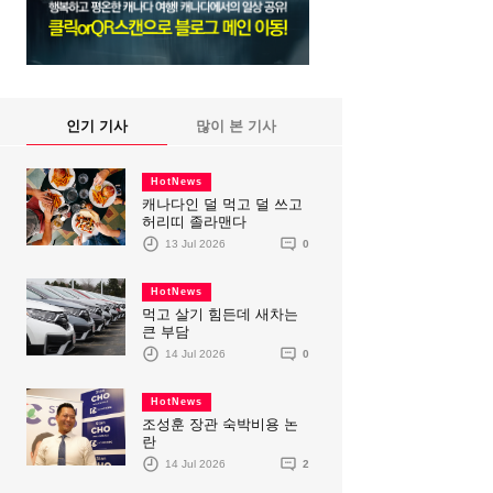
인기 기사
많이 본 기사
HotNews
캐나다인 덜 먹고 덜 쓰고
허리띠 졸라맨다
13 Jul 2026
0
HotNews
먹고 살기 힘든데 새차는
큰 부담
14 Jul 2026
0
HotNews
조성훈 장관 숙박비용 논
란
14 Jul 2026
2