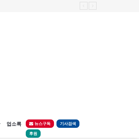
가능성 제기"
판
업소록
뉴스구독
기사검색
후원