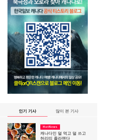
인기 기사
많이 본 기사
HotNews
캐나다인 덜 먹고 덜 쓰고
허리띠 졸라맨다