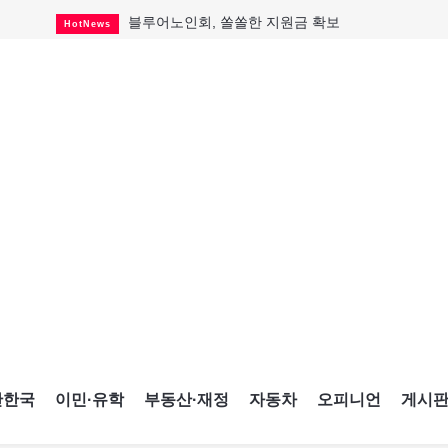
블루어노인회, 쏠쏠한 지원금 확보
HotNews
캐나다인 33% "생활비 부담에 보험 축소"
HotNews
"마약 범죄에 연루됐으니 돈 보내라"
HotNews
토론토 살사축제 총격 용의자 체포
HotNews
세계 10대 구조물서 내려오는 CN타워
CultureSports
이민자의 삶을 문학적 이야기로
CultureSports
미 총영사관 총격 용의자 2명 체포
HotNews
캐나다 공룡 화석, 주화로 탄생
CultureSports
"벌써 내년 여름이 기다려진다"
CultureSports
간한국
이민·유학
부동산·재정
자동차
오피니언
게시