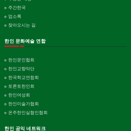
주간한국
업소록
찾아오시는 길
한인 문화예술 연합
한인문인협회
한인교향악단
한국학교연합회
토론토한인회
한인여성회
한인미술가협회
온주한인실협인협회
한인 공익 네트워크