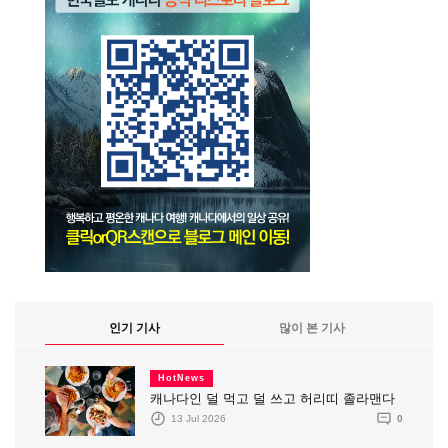
인기 기사
많이 본 기사
HotNews
캐나다인 덜 먹고 덜 쓰고 허리띠 졸라맨다
13 Jul 2026
0