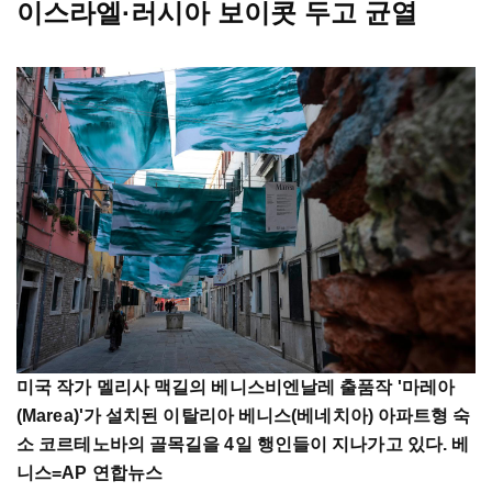
이스라엘·러시아 보이콧 두고 균열
미국 작가 멜리사 맥길의 베니스비엔날레 출품작 '마레아
(Marea)'가 설치된 이탈리아 베니스(베네치아) 아파트형 숙
소 코르테노바의 골목길을 4일 행인들이 지나가고 있다. 베
니스=AP 연합뉴스