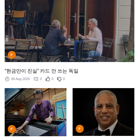
F
“현금만이 진실” 카드 안 쓰는 독일
06 Aug 2026
0
0
0
F
F