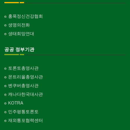
홍푹정신건강협회
생명의전화
생태희망연대
공공 정부기관
토론토총영사관
몬트리올총영사관
벤쿠버총영사관
캐나다한국대사관
KOTRA
민주평통토론토
재외통포협력센터