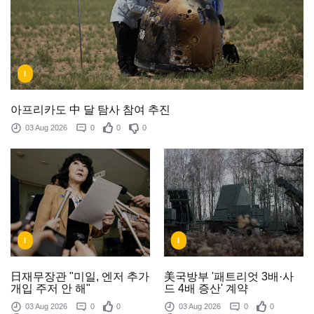
I
아프리카도 中 달 탐사 참여 추진
03 Aug 2026
0
0
0
I
I
美국방부 '패트리엇 3배·사
日재무장관 "미일, 엔저 추가
드 4배 증산' 계약
개입 주저 안 해"
03 Aug 2026
0
0
03 Aug 2026
0
0