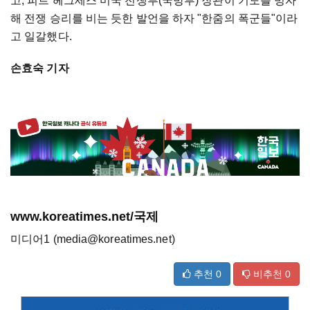
고, 피트 헤그세스 미국 전쟁부(국방부) 장관이 기도를 빙자
해 전쟁 승리를 비는 듯한 발언을 하자 "한줌의 폭군들"이라
고 일갈했다.
손효숙 기자
www.koreatimes.net/국제
미디어1 (media@koreatimes.net)
추천
0
비추천
0