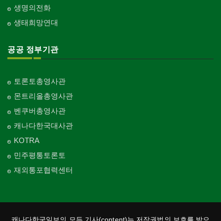
생명의전화
생태희망연대
공공 정부기관
토론토총영사관
몬트리올총영사관
벤쿠버총영사관
캐나다한국대사관
KOTRA
민주평통토론토
재외통포협력센터
캐나다한국일보의 모든 기사(content)는 저작권법의 보호를 받으