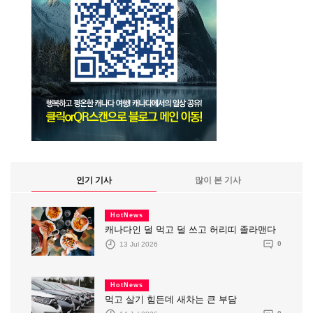
인기 기사
많이 본 기사
HotNews
캐나다인 덜 먹고 덜 쓰고 허리띠 졸라맨다
13 Jul 2026
0
HotNews
먹고 살기 힘든데 새차는 큰 부담