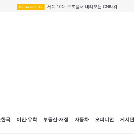
세계 10대 구조물서 내려오는 CN타워
CultureSports
이민자의 삶을 문학적 이야기로
CultureSports
미 총영사관 총격 용의자 2명 체포
HotNews
캐나다 공룡 화석, 주화로 탄생
CultureSports
"벌써 내년 여름이 기다려진다"
CultureSports
블루어노인회, 쏠쏠한 지원금 확보
HotNews
캐나다인 33% "생활비 부담에 보험 축소"
HotNews
"마약 범죄에 연루됐으니 돈 보내라"
HotNews
토론토 살사축제 총격 용의자 체포
HotNews
간한국
이민·유학
부동산·재정
자동차
오피니언
게시