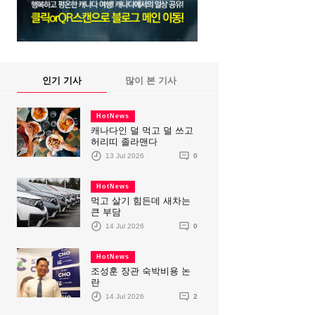
인기 기사
많이 본 기사
HotNews
캐나다인 덜 먹고 덜 쓰고
허리띠 졸라맨다
13 Jul 2026
0
HotNews
먹고 살기 힘든데 새차는
큰 부담
14 Jul 2026
0
HotNews
조성훈 장관 숙박비용 논
란
14 Jul 2026
2