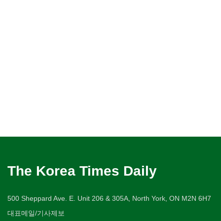
The Korea Times Daily
500 Sheppard Ave. E. Unit 206 & 305A, North York, ON M2N 6H7
대표메일/기사제보