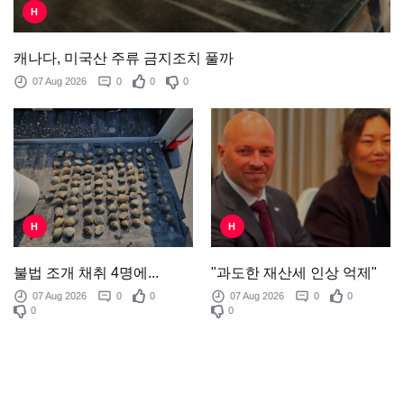
H
캐나다, 미국산 주류 금지조치 풀까
07 Aug 2026
0
0
0
H
H
"과도한 재산세 인상 억제"
불법 조개 채취 4명에...
07 Aug 2026
0
0
07 Aug 2026
0
0
0
0