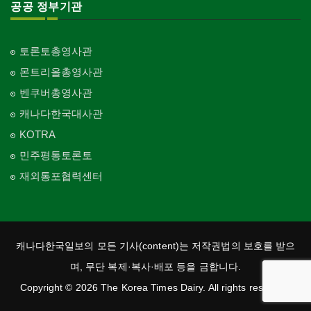
공공 정부기관
토론토총영사관
몬트리올총영사관
벤쿠버총영사관
캐나다한국대사관
KOTRA
민주평통토론토
재외통포협력센터
캐나다한국일보의 모든 기사(content)는 저작권법의 보호를 받으
며, 무단 복제·복사·배포 등을 금합니다.
Copyright © 2026 The Korea Times Dairy. All rights reserved.