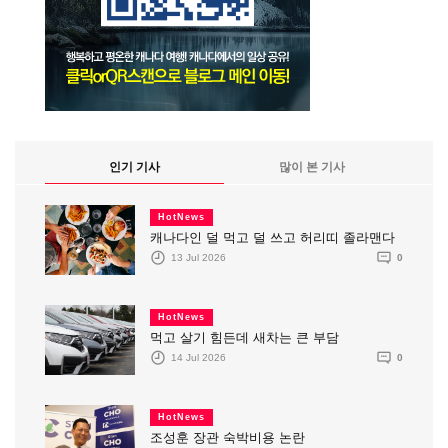
인기 기사
많이 본 기사
HotNews
캐나다인 덜 먹고 덜 쓰고 허리띠 졸라맨다
13 Jul 2026
0
HotNews
먹고 살기 힘든데 새차는 큰 부담
14 Jul 2026
0
HotNews
조성훈 장관 숙박비용 논란