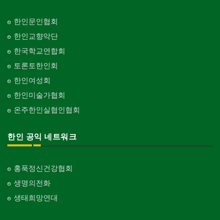
한인문인협회
한인교향악단
한국학교연합회
토론토한인회
한인여성회
한인미술가협회
온주한인실협인협회
한인 공익 네트워크
홍푹정신건강협회
생명의전화
생태희망연대