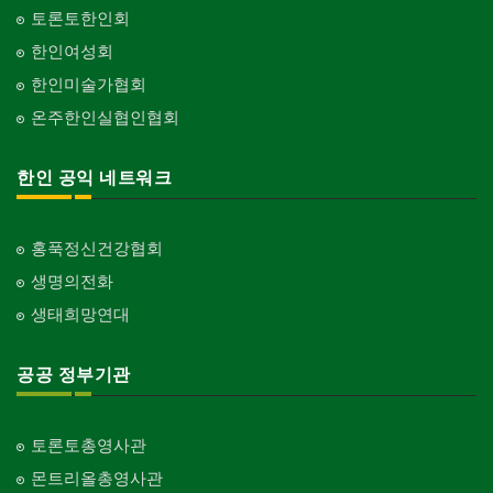
토론토한인회
한인여성회
한인미술가협회
온주한인실협인협회
한인 공익 네트워크
홍푹정신건강협회
생명의전화
생태희망연대
공공 정부기관
토론토총영사관
몬트리올총영사관