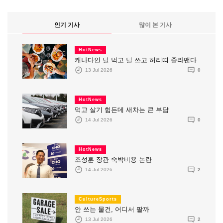
인기 기사
많이 본 기사
HotNews
캐나다인 덜 먹고 덜 쓰고 허리띠 졸라맨다
13 Jul 2026
0
HotNews
먹고 살기 힘든데 새차는 큰 부담
14 Jul 2026
0
HotNews
조성훈 장관 숙박비용 논란
14 Jul 2026
2
CultureSports
안 쓰는 물건, 어디서 팔까
13 Jul 2026
2