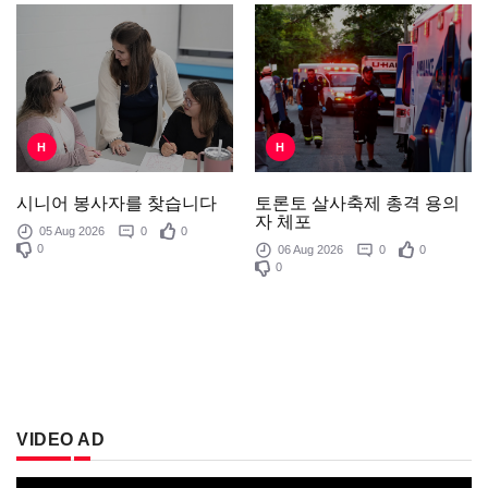
H
H
토론토 살사축제 총격 용의
시니어 봉사자를 찾습니다
자 체포
05 Aug 2026
0
0
0
06 Aug 2026
0
0
0
VIDEO AD