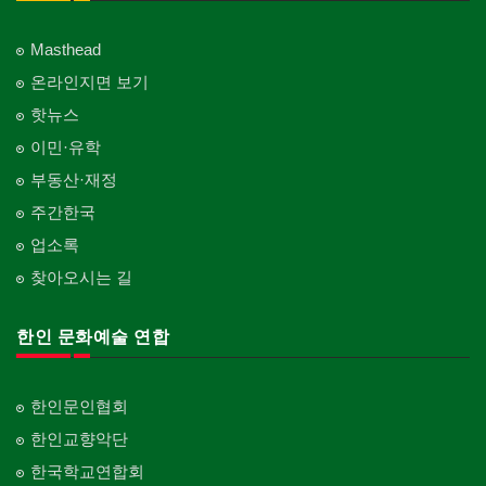
Masthead
온라인지면 보기
핫뉴스
이민·유학
부동산·재정
주간한국
업소록
찾아오시는 길
한인 문화예술 연합
한인문인협회
한인교향악단
한국학교연합회