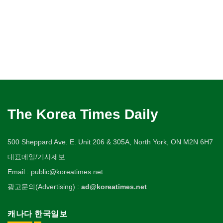
The Korea Times Daily
500 Sheppard Ave. E. Unit 206 & 305A, North York, ON M2N 6H7
대표메일/기사제보
Email : public@koreatimes.net
광고문의(Advertising) :
ad@koreatimes.net
캐나다 한국일보