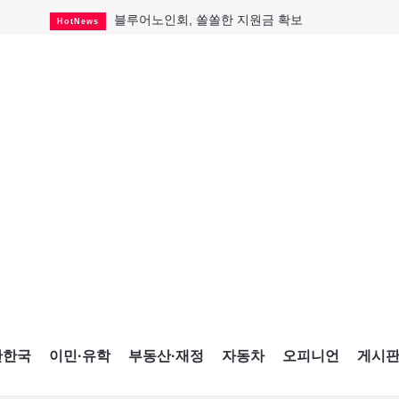
블루어노인회, 쏠쏠한 지원금 확보
HotNews
캐나다인 33% "생활비 부담에 보험 축소"
HotNews
"마약 범죄에 연루됐으니 돈 보내라"
HotNews
토론토 살사축제 총격 용의자 체포
HotNews
세계 10대 구조물서 내려오는 CN타워
CultureSports
이민자의 삶을 문학적 이야기로
CultureSports
미 총영사관 총격 용의자 2명 체포
HotNews
캐나다 공룡 화석, 주화로 탄생
CultureSports
"벌써 내년 여름이 기다려진다"
CultureSports
간한국
이민·유학
부동산·재정
자동차
오피니언
게시