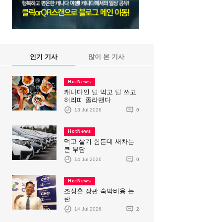
인기 기사
많이 본 기사
HotNews
캐나다인 덜 먹고 덜 쓰고
허리띠 졸라맨다
13 Jul 2026
0
HotNews
먹고 살기 힘든데 새차는
큰 부담
14 Jul 2026
0
HotNews
조성훈 장관 숙박비용 논
란
14 Jul 2026
2