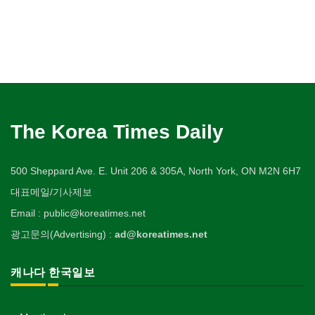
The Korea Times Daily
500 Sheppard Ave. E. Unit 206 & 305A, North York, ON M2N 6H7
대표메일/기사제보
Email : public@koreatimes.net
광고문의(Advertising) :
ad@koreatimes.net
캐나다 한국일보