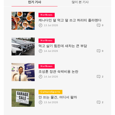
인기 기사
많이 본 기사
HotNews
캐나다인 덜 먹고 덜 쓰고 허리띠 졸라맨다
13 Jul 2026
0
HotNews
먹고 살기 힘든데 새차는 큰 부담
14 Jul 2026
0
HotNews
조성훈 장관 숙박비용 논란
14 Jul 2026
2
CultureSports
안 쓰는 물건, 어디서 팔까
13 Jul 2026
2