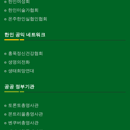
한인여성회
한인미술가협회
온주한인실협인협회
한인 공익 네트워크
홍푹정신건강협회
생명의전화
생태희망연대
공공 정부기관
토론토총영사관
몬트리올총영사관
벤쿠버총영사관