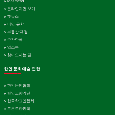
Masthead
온라인지면 보기
핫뉴스
이민·유학
부동산·재정
주간한국
업소록
찾아오시는 길
한인 문화예술 연합
한인문인협회
한인교향악단
한국학교연합회
토론토한인회