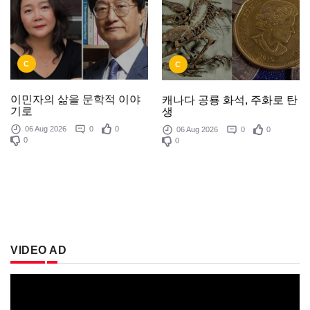
C
C
이민자의 삶을 문학적 이야
캐나다 공룡 화석, 주화로 탄
기로
생
06 Aug 2026
0
0
06 Aug 2026
0
0
0
0
VIDEO AD