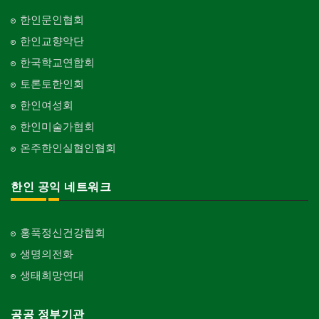
한인문인협회
한인교향악단
한국학교연합회
토론토한인회
한인여성회
한인미술가협회
온주한인실협인협회
한인 공익 네트워크
홍푹정신건강협회
생명의전화
생태희망연대
공공 정부기관