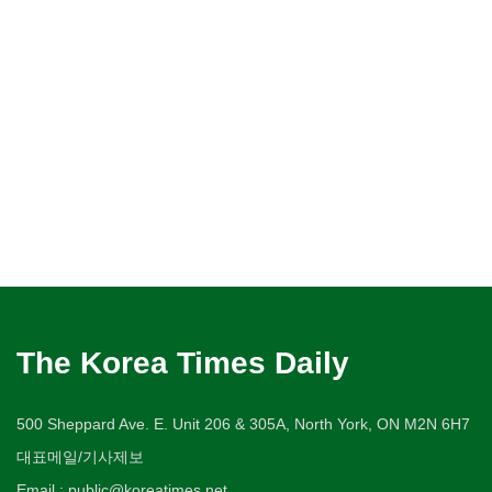
The Korea Times Daily
500 Sheppard Ave. E. Unit 206 & 305A, North York, ON M2N 6H7
대표메일/기사제보
Email : public@koreatimes.net