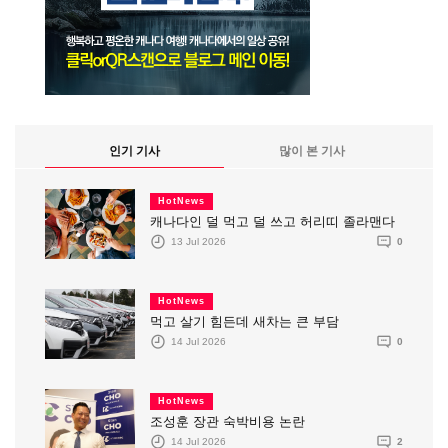
인기 기사
많이 본 기사
HotNews
캐나다인 덜 먹고 덜 쓰고 허리띠 졸라맨다
13 Jul 2026
0
HotNews
먹고 살기 힘든데 새차는 큰 부담
14 Jul 2026
0
HotNews
조성훈 장관 숙박비용 논란
14 Jul 2026
2