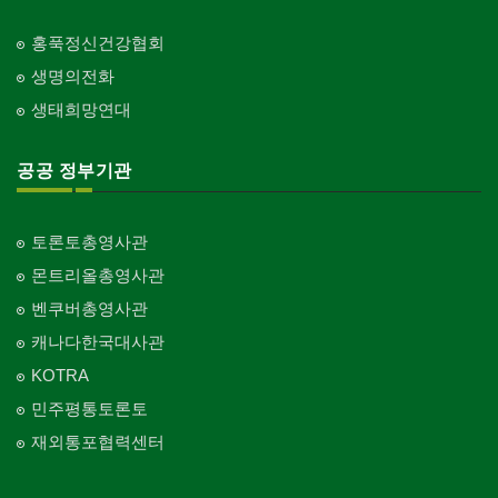
홍푹정신건강협회
생명의전화
생태희망연대
공공 정부기관
토론토총영사관
몬트리올총영사관
벤쿠버총영사관
캐나다한국대사관
KOTRA
민주평통토론토
재외통포협력센터