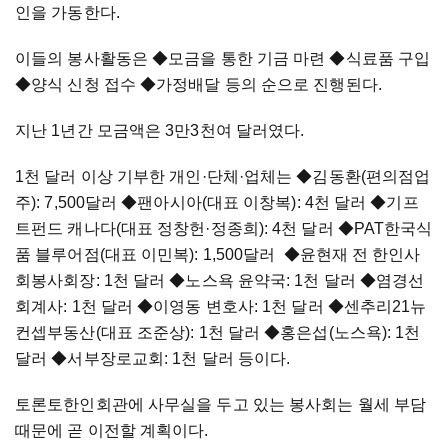
인을 가동한다.
이들의 봉사활동은 ◆
모금을 통한 기금 마련
◆식료품 구입
◆양식 신청 접수 ◆가정배달 등의 순으로 진행된다.
지난 1년간 모금액은 3만3천여 달러였다.
1천 달러 이상 기부한 개인·단체·업체는 ◆김동환(편의점업
주): 7,500달러 ◆팬아시아(대표 이창복): 4천 달러 ◆기프
트펀드 캐나다(대표 정창헌·정종희): 4천 달러 ◆PAT한국식
품 블루어점(대표 이민복): 1,500달러 ◆윤현재 전 한인사
회봉사회장: 1천 달러 ◆노스욕 윤약국: 1천 달러 ◆염경선
회계사: 1천 달러 ◆이영동 변호사: 1천 달러 ◆센추리21뉴
컨셉부동산(대표 조준상): 1천 달러 ◆홍은섭(노스욕): 1천
달러 ◆서부장로교회: 1천 달러 등이다.
토론토한인회관에 사무실을 두고 있는 봉사회는 월세 부담
때문에 곧 이전할 계획이다.