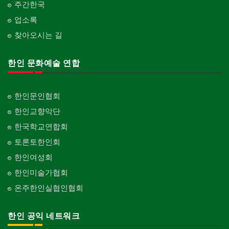
주간한국
업소록
찾아오시는 길
한인 문화예술 연합
한인문인협회
한인교향악단
한국학교연합회
토론토한인회
한인여성회
한인미술가협회
온주한인실협인협회
한인 공익 네트워크