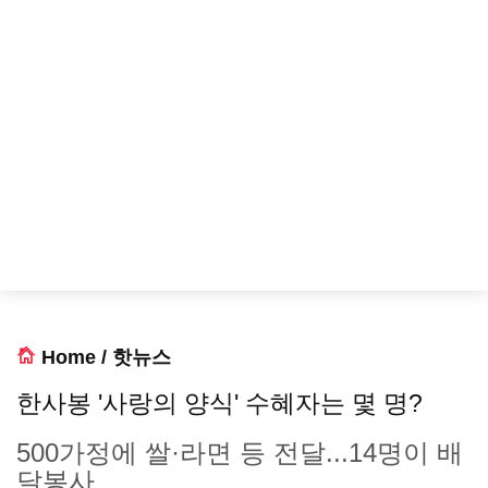
Home
/
핫뉴스
한사봉 '사랑의 양식' 수혜자는 몇 명?
500가정에 쌀·라면 등 전달...14명이 배
달봉사