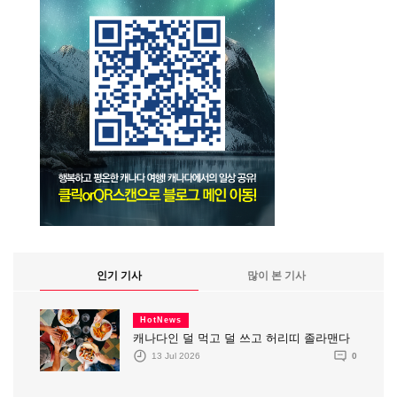
인기 기사
많이 본 기사
HotNews
캐나다인 덜 먹고 덜 쓰고 허리띠 졸라맨다
13 Jul 2026
0