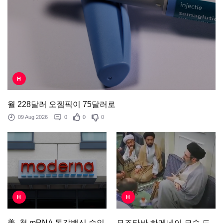
H
월 228달러 오젬픽이 75달러로
09 Aug 2026
0
0
0
H
H
모즈타바 하메네이 모습 드
美, 첫 mRNA 독감백신 승인